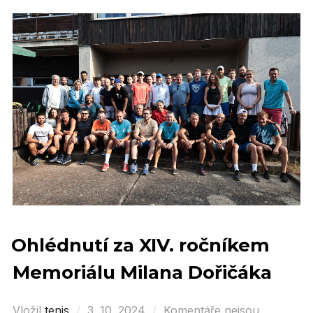
Ohlédnutí za XIV. ročníkem
Memoriálu Milana Dořičáka
Vložil
tenis
Posted
3. 10. 2024
Komentáře nejsou