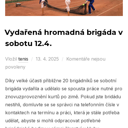
Vydařená hromadná brigáda v
sobotu 12.4.
Vložil
tenis
Posted
13. 4. 2025
Komentáře nejsou
povoleny
on
Díky velké účasti přibližne 20 brigádníků se sobotní
brigáda vydařila a udělalo se spousta práce nutné pro
znovuzprovoznění kurtů po zimě. Pokud jste bridádu
nestihli, domluvte se se správci na telefonním čísle v
kontaktech na termínu a práci, která je stále potřeba
udělat, abyste si mohli odpracovat potřebné