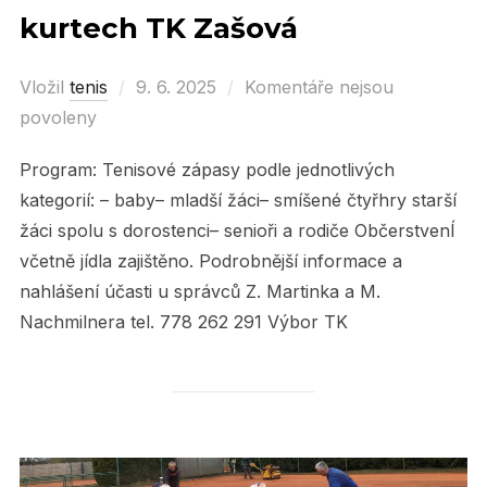
kurtech TK Zašová
Vložil
tenis
Posted
9. 6. 2025
Komentáře nejsou
povoleny
on
Program: Tenisové zápasy podle jednotlivých
kategorií: – baby– mladší žáci– smíšené čtyřhry starší
žáci spolu s dorostenci– senioři a rodiče ObčerstvenÍ
včetně jídla zajištěno. Podrobnější informace a
nahlášení účasti u správců Z. Martinka a M.
Nachmilnera tel. 778 262 291 Výbor TK