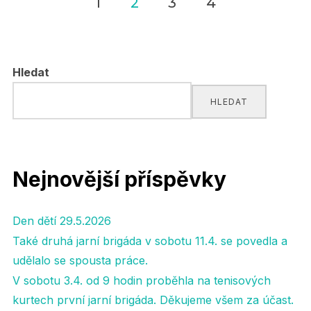
1
2
3
4
Navigace
pro
Hledat
příspěvky
HLEDAT
Nejnovější příspěvky
Den dětí 29.5.2026
Také druhá jarní brigáda v sobotu 11.4. se povedla a
udělalo se spousta práce.
V sobotu 3.4. od 9 hodin proběhla na tenisových
kurtech první jarní brigáda. Děkujeme všem za účast.