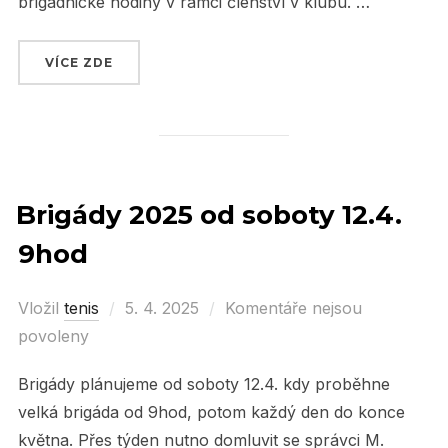
brigádnické hodiny v rámci členství v klubu. …
VÍCE ZDE
„VYDAŘENÁ HROMADNÁ BRIGÁDA V SOBOTU 1
Brigády 2025 od soboty 12.4.
9hod
Vložil
tenis
Posted
5. 4. 2025
Komentáře nejsou
povoleny
on
Brigády plánujeme od soboty 12.4. kdy proběhne
velká brigáda od 9hod, potom každý den do konce
května. Přes týden nutno domluvit se správci M.