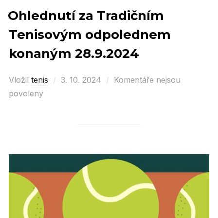
Ohlednutí za Tradičním
Tenisovým odpolednem
konaným 28.9.2024
Vložil
tenis
Posted
3. 10. 2024
Komentáře nejsou
povoleny
on