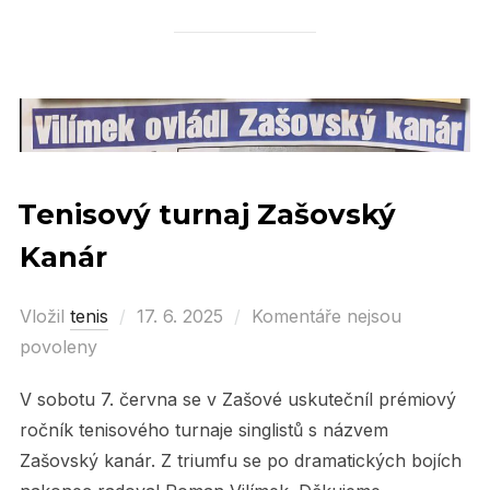
Tenisový turnaj Zašovský
Kanár
Vložil
tenis
Posted
17. 6. 2025
Komentáře nejsou
povoleny
on
V sobotu 7. června se v Zašové uskutečníl prémiový
ročník tenisového turnaje singlistů s názvem
Zašovský kanár. Z triumfu se po dramatických bojích