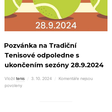
Pozvánka na Tradiční
Tenisové odpoledne s
ukončením sezóny 28.9.2024
Vložil
tenis
Posted
3. 10. 2024
Komentáře nejsou
povoleny
on