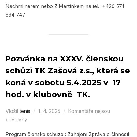
Nachmilnerem nebo Z.Martínkem na tel.: +420 571
634 747
Pozvánka na XXXV. členskou
schůzi TK Zašová z.s., která se
koná v sobotu 5.4.2025 v 17
hod. v klubovně TK.
Vložil
tenis
Posted
1. 4. 2025
Komentáře nejsou
povoleny
on
Program členské schůze : Zahájení Zpráva o činnosti