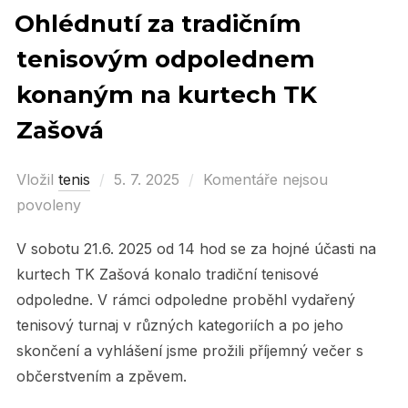
Ohlédnutí za tradičním
tenisovým odpolednem
konaným na kurtech TK
Zašová
Vložil
tenis
Posted
5. 7. 2025
Komentáře nejsou
povoleny
on
V sobotu 21.6. 2025 od 14 hod se za hojné účasti na
kurtech TK Zašová konalo tradiční tenisové
odpoledne. V rámci odpoledne proběhl vydařený
tenisový turnaj v různých kategoriích a po jeho
skončení a vyhlášení jsme prožili příjemný večer s
občerstvením a zpěvem.