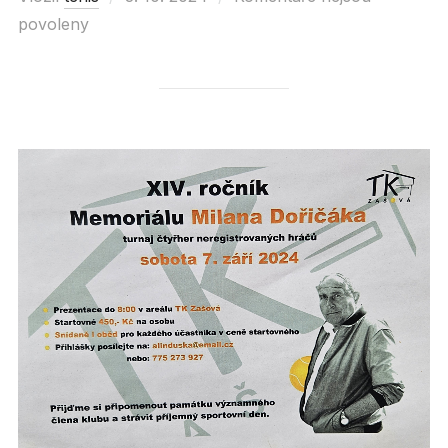
povoleny
on