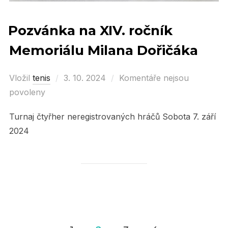
Pozvánka na XIV. ročník
Memoriálu Milana Dořičáka
Vložil
tenis
Posted
3. 10. 2024
Komentáře nejsou
povoleny
on
Turnaj čtyřher neregistrovaných hráčů Sobota 7. září
2024