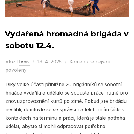
Vydařená hromadná brigáda v
sobotu 12.4.
Vložil
tenis
Posted
13. 4. 2025
Komentáře nejsou
povoleny
on
Díky velké účasti přibližne 20 brigádníků se sobotní
brigáda vydařila a udělalo se spousta práce nutné pro
znovuzprovoznění kurtů po zimě. Pokud jste bridádu
nestihli, domluvte se se správci na telefonním čísle v
kontaktech na termínu a práci, která je stále potřeba
udělat, abyste si mohli odpracovat potřebné