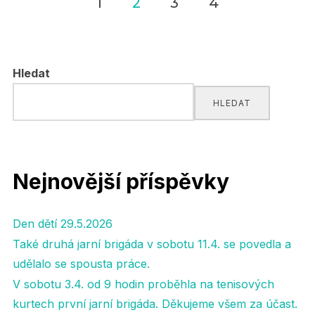
1
2
3
4
Navigace
pro
Hledat
příspěvky
HLEDAT
Nejnovější příspěvky
Den dětí 29.5.2026
Také druhá jarní brigáda v sobotu 11.4. se povedla a
udělalo se spousta práce.
V sobotu 3.4. od 9 hodin proběhla na tenisových
kurtech první jarní brigáda. Děkujeme všem za účast.