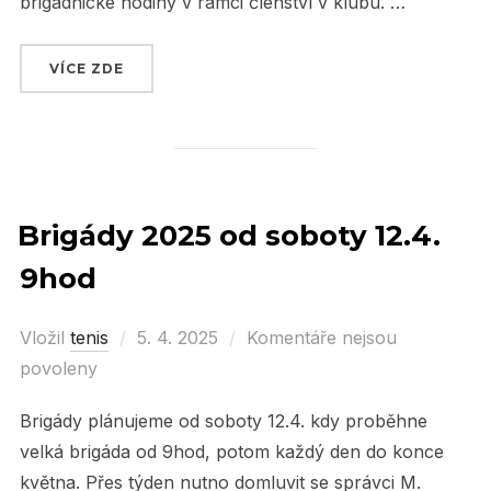
brigádnické hodiny v rámci členství v klubu. …
VÍCE ZDE
„VYDAŘENÁ HROMADNÁ BRIGÁDA V SOBOTU 1
Brigády 2025 od soboty 12.4.
9hod
Vložil
tenis
Posted
5. 4. 2025
Komentáře nejsou
povoleny
on
Brigády plánujeme od soboty 12.4. kdy proběhne
velká brigáda od 9hod, potom každý den do konce
května. Přes týden nutno domluvit se správci M.