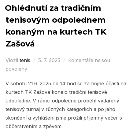
Ohlédnutí za tradičním
tenisovým odpolednem
konaným na kurtech TK
Zašová
Vložil
tenis
Posted
5. 7. 2025
Komentáře nejsou
povoleny
on
V sobotu 21.6. 2025 od 14 hod se za hojné účasti na
kurtech TK Zašová konalo tradiční tenisové
odpoledne. V rámci odpoledne proběhl vydařený
tenisový turnaj v různých kategoriích a po jeho
skončení a vyhlášení jsme prožili příjemný večer s
občerstvením a zpěvem.