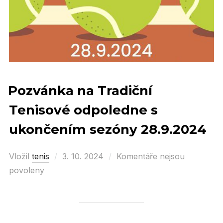
Pozvánka na Tradiční
Tenisové odpoledne s
ukončením sezóny 28.9.2024
Vložil
tenis
Posted
3. 10. 2024
Komentáře nejsou
povoleny
on