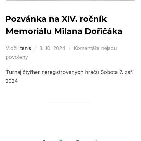
Pozvánka na XIV. ročník
Memoriálu Milana Dořičáka
Vložil
tenis
Posted
3. 10. 2024
Komentáře nejsou
povoleny
on
Turnaj čtyřher neregistrovaných hráčů Sobota 7. září
2024