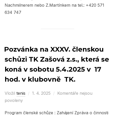
Nachmilnerem nebo Z.Martínkem na tel.: +420 571
634 747
Pozvánka na XXXV. členskou
schůzi TK Zašová z.s., která se
koná v sobotu 5.4.2025 v 17
hod. v klubovně TK.
Vložil
tenis
Posted
1. 4. 2025
Komentáře nejsou
povoleny
on
Program členské schůze : Zahájení Zpráva o činnosti