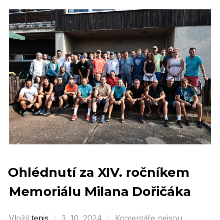
Ohlédnutí za XIV. ročníkem
Memoriálu Milana Dořičáka
Vložil
tenis
Posted
3. 10. 2024
Komentáře nejsou