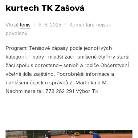
kurtech TK Zašová
Vložil
tenis
Posted
9. 6. 2025
Komentáře nejsou
povoleny
on
Program: Tenisové zápasy podle jednotlivých
kategorií: – baby– mladší žáci– smíšené čtyřhry starší
žáci spolu s dorostenci– senioři a rodiče ObčerstvenÍ
včetně jídla zajištěno. Podrobnější informace a
nahlášení účasti u správců Z. Martinka a M.
Nachmilnera tel. 778 262 291 Výbor TK