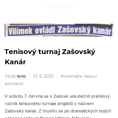
Tenisový turnaj Zašovský
Kanár
Vložil
tenis
Posted
17. 6. 2025
Komentáře nejsou
povoleny
on
V sobotu 7. června se v Zašové uskutečníl prémiový
ročník tenisového turnaje singlistů s názvem
Zašovský kanár. Z triumfu se po dramatických bojích