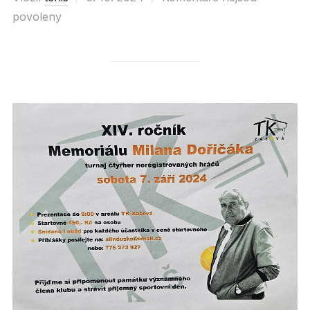
povoleny
on