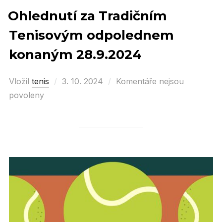
Ohlednutí za Tradičním
Tenisovým odpolednem
konaným 28.9.2024
Vložil
tenis
Posted
3. 10. 2024
Komentáře nejsou
povoleny
on