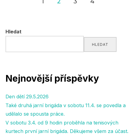
1
2
3
4
Navigace
pro
Hledat
příspěvky
HLEDAT
Nejnovější příspěvky
Den dětí 29.5.2026
Také druhá jarní brigáda v sobotu 11.4. se povedla a
udělalo se spousta práce.
V sobotu 3.4. od 9 hodin proběhla na tenisových
kurtech první jarní brigáda. Děkujeme všem za účast.