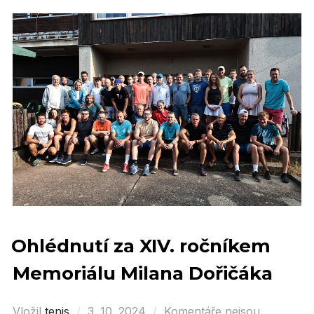
Ohlédnutí za XIV. ročníkem
Memoriálu Milana Dořičáka
Vložil
tenis
Posted
3. 10. 2024
Komentáře nejsou