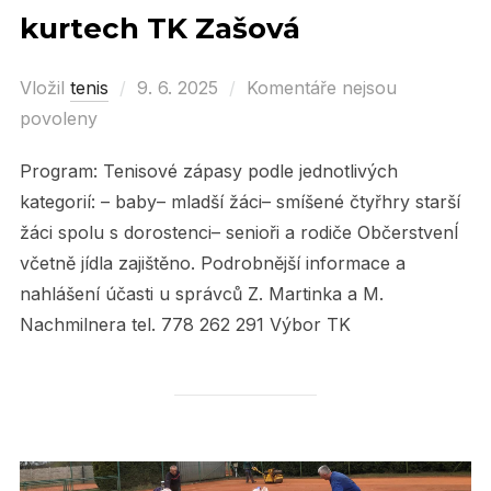
kurtech TK Zašová
Vložil
tenis
Posted
9. 6. 2025
Komentáře nejsou
povoleny
on
Program: Tenisové zápasy podle jednotlivých
kategorií: – baby– mladší žáci– smíšené čtyřhry starší
žáci spolu s dorostenci– senioři a rodiče ObčerstvenÍ
včetně jídla zajištěno. Podrobnější informace a
nahlášení účasti u správců Z. Martinka a M.
Nachmilnera tel. 778 262 291 Výbor TK