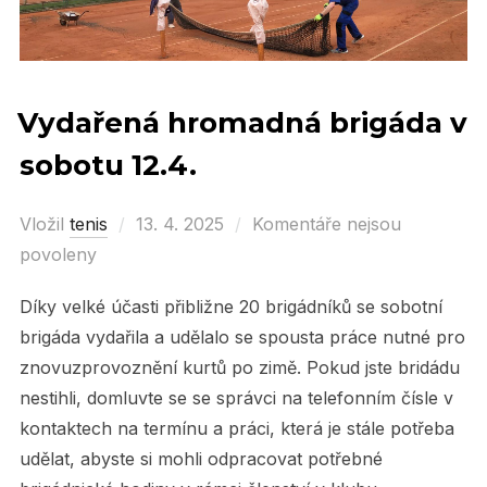
Vydařená hromadná brigáda v
sobotu 12.4.
Vložil
tenis
Posted
13. 4. 2025
Komentáře nejsou
povoleny
on
Díky velké účasti přibližne 20 brigádníků se sobotní
brigáda vydařila a udělalo se spousta práce nutné pro
znovuzprovoznění kurtů po zimě. Pokud jste bridádu
nestihli, domluvte se se správci na telefonním čísle v
kontaktech na termínu a práci, která je stále potřeba
udělat, abyste si mohli odpracovat potřebné