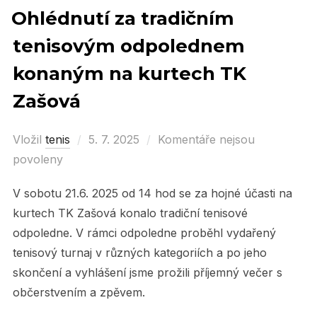
Ohlédnutí za tradičním
tenisovým odpolednem
konaným na kurtech TK
Zašová
Vložil
tenis
Posted
5. 7. 2025
Komentáře nejsou
povoleny
on
V sobotu 21.6. 2025 od 14 hod se za hojné účasti na
kurtech TK Zašová konalo tradiční tenisové
odpoledne. V rámci odpoledne proběhl vydařený
tenisový turnaj v různých kategoriích a po jeho
skončení a vyhlášení jsme prožili příjemný večer s
občerstvením a zpěvem.