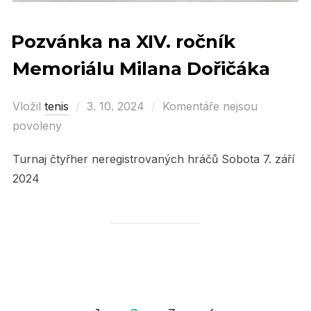
Pozvánka na XIV. ročník
Memoriálu Milana Dořičáka
Vložil
tenis
Posted
3. 10. 2024
Komentáře nejsou
povoleny
on
Turnaj čtyřher neregistrovaných hráčů Sobota 7. září
2024