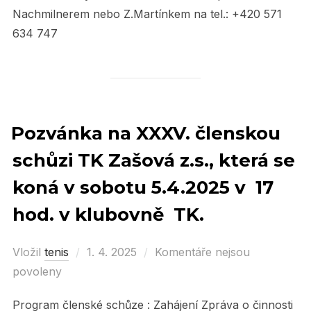
Nachmilnerem nebo Z.Martínkem na tel.: +420 571
634 747
Pozvánka na XXXV. členskou
schůzi TK Zašová z.s., která se
koná v sobotu 5.4.2025 v 17
hod. v klubovně TK.
Vložil
tenis
Posted
1. 4. 2025
Komentáře nejsou
povoleny
on
Program členské schůze : Zahájení Zpráva o činnosti