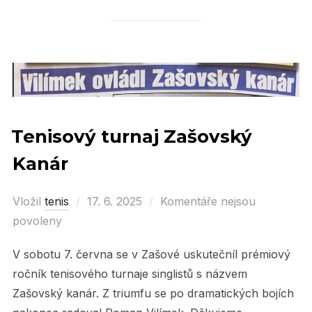
Tenisový turnaj Zašovský
Kanár
Vložil
tenis
Posted
17. 6. 2025
Komentáře nejsou
povoleny
on
V sobotu 7. června se v Zašové uskutečníl prémiový
ročník tenisového turnaje singlistů s názvem
Zašovský kanár. Z triumfu se po dramatických bojích