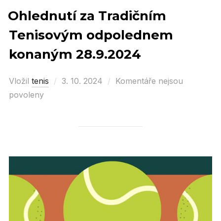
Ohlednutí za Tradičním
Tenisovým odpolednem
konaným 28.9.2024
Vložil
tenis
Posted
3. 10. 2024
Komentáře nejsou
povoleny
on