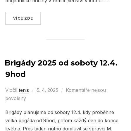
brigádnické hodiny v rámci členství v klubu. …
VÍCE ZDE
„VYDAŘENÁ HROMADNÁ BRIGÁDA V SOBOTU 1
Brigády 2025 od soboty 12.4.
9hod
Vložil
tenis
Posted
5. 4. 2025
Komentáře nejsou
povoleny
on
Brigády plánujeme od soboty 12.4. kdy proběhne
velká brigáda od 9hod, potom každý den do konce
května. Přes týden nutno domluvit se správci M.