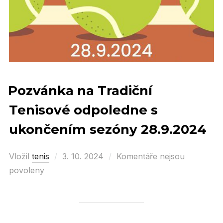
Pozvánka na Tradiční
Tenisové odpoledne s
ukončením sezóny 28.9.2024
Vložil
tenis
Posted
3. 10. 2024
Komentáře nejsou
povoleny
on