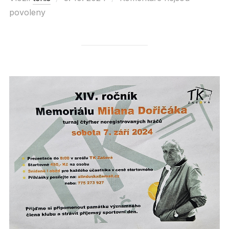
povoleny
on