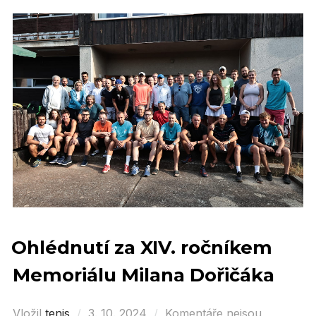
Ohlédnutí za XIV. ročníkem
Memoriálu Milana Dořičáka
Vložil
tenis
Posted
3. 10. 2024
Komentáře nejsou