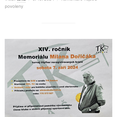
povoleny
on