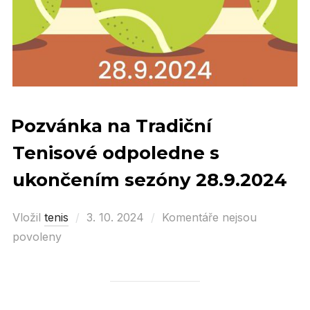
Pozvánka na Tradiční
Tenisové odpoledne s
ukončením sezóny 28.9.2024
Vložil
tenis
Posted
3. 10. 2024
Komentáře nejsou
povoleny
on