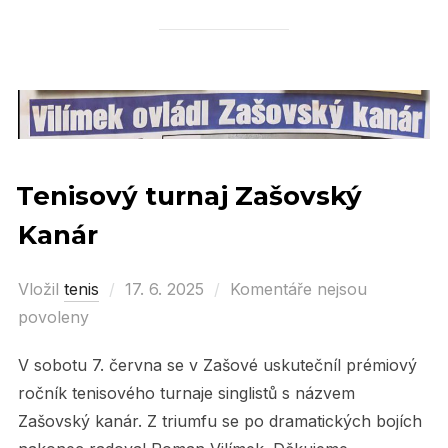
Tenisový turnaj Zašovský
Kanár
Vložil
tenis
Posted
17. 6. 2025
Komentáře nejsou
povoleny
on
V sobotu 7. června se v Zašové uskutečníl prémiový
ročník tenisového turnaje singlistů s názvem
Zašovský kanár. Z triumfu se po dramatických bojích