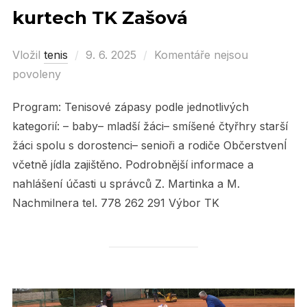
kurtech TK Zašová
Vložil
tenis
Posted
9. 6. 2025
Komentáře nejsou
povoleny
on
Program: Tenisové zápasy podle jednotlivých
kategorií: – baby– mladší žáci– smíšené čtyřhry starší
žáci spolu s dorostenci– senioři a rodiče ObčerstvenÍ
včetně jídla zajištěno. Podrobnější informace a
nahlášení účasti u správců Z. Martinka a M.
Nachmilnera tel. 778 262 291 Výbor TK