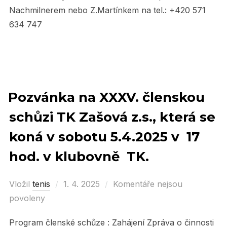
Nachmilnerem nebo Z.Martínkem na tel.: +420 571
634 747
Pozvánka na XXXV. členskou
schůzi TK Zašová z.s., která se
koná v sobotu 5.4.2025 v 17
hod. v klubovně TK.
Vložil
tenis
Posted
1. 4. 2025
Komentáře nejsou
povoleny
on
Program členské schůze : Zahájení Zpráva o činnosti