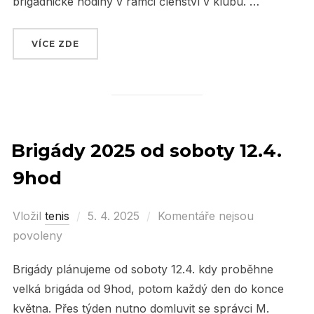
brigádnické hodiny v rámci členství v klubu. …
VÍCE ZDE
„VYDAŘENÁ HROMADNÁ BRIGÁDA V SOBOTU 1
Brigády 2025 od soboty 12.4.
9hod
Vložil
tenis
Posted
5. 4. 2025
Komentáře nejsou
povoleny
on
Brigády plánujeme od soboty 12.4. kdy proběhne
velká brigáda od 9hod, potom každý den do konce
května. Přes týden nutno domluvit se správci M.