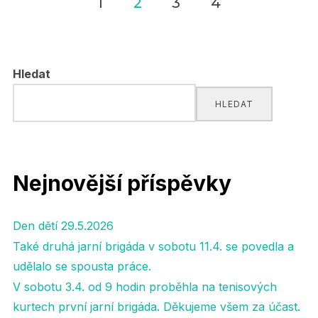
1
2
3
4
Navigace
pro
Hledat
příspěvky
HLEDAT
Nejnovější příspěvky
Den dětí 29.5.2026
Také druhá jarní brigáda v sobotu 11.4. se povedla a
udělalo se spousta práce.
V sobotu 3.4. od 9 hodin proběhla na tenisových
kurtech první jarní brigáda. Děkujeme všem za účast.