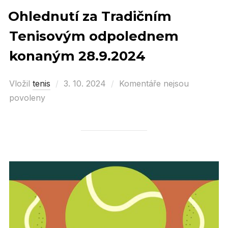
Ohlednutí za Tradičním
Tenisovým odpolednem
konaným 28.9.2024
Vložil
tenis
Posted
3. 10. 2024
Komentáře nejsou
povoleny
on