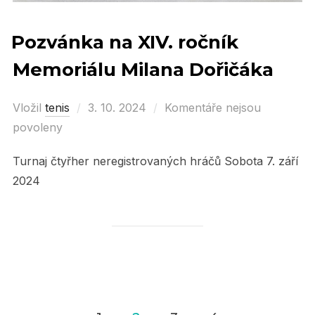
Pozvánka na XIV. ročník
Memoriálu Milana Dořičáka
Vložil
tenis
Posted
3. 10. 2024
Komentáře nejsou
povoleny
on
Turnaj čtyřher neregistrovaných hráčů Sobota 7. září
2024