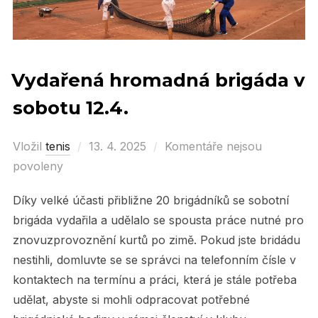
Vydařená hromadná brigáda v
sobotu 12.4.
Vložil
tenis
Posted
13. 4. 2025
Komentáře nejsou
povoleny
on
Díky velké účasti přibližne 20 brigádníků se sobotní
brigáda vydařila a udělalo se spousta práce nutné pro
znovuzprovoznění kurtů po zimě. Pokud jste bridádu
nestihli, domluvte se se správci na telefonním čísle v
kontaktech na termínu a práci, která je stále potřeba
udělat, abyste si mohli odpracovat potřebné