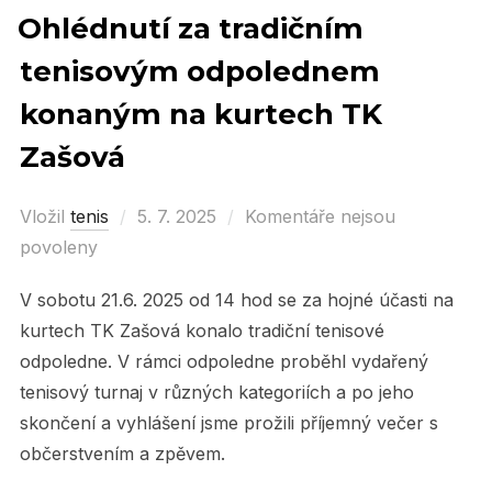
Ohlédnutí za tradičním
tenisovým odpolednem
konaným na kurtech TK
Zašová
Vložil
tenis
Posted
5. 7. 2025
Komentáře nejsou
povoleny
on
V sobotu 21.6. 2025 od 14 hod se za hojné účasti na
kurtech TK Zašová konalo tradiční tenisové
odpoledne. V rámci odpoledne proběhl vydařený
tenisový turnaj v různých kategoriích a po jeho
skončení a vyhlášení jsme prožili příjemný večer s
občerstvením a zpěvem.