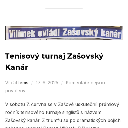
Tenisový turnaj Zašovský
Kanár
Vložil
tenis
Posted
17. 6. 2025
Komentáře nejsou
povoleny
on
V sobotu 7. června se v Zašové uskutečníl prémiový
ročník tenisového turnaje singlistů s názvem
Zašovský kanár. Z triumfu se po dramatických bojích