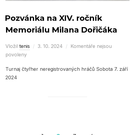
Pozvánka na XIV. ročník
Memoriálu Milana Dořičáka
Vložil
tenis
Posted
3. 10. 2024
Komentáře nejsou
povoleny
on
Turnaj čtyřher neregistrovaných hráčů Sobota 7. září
2024