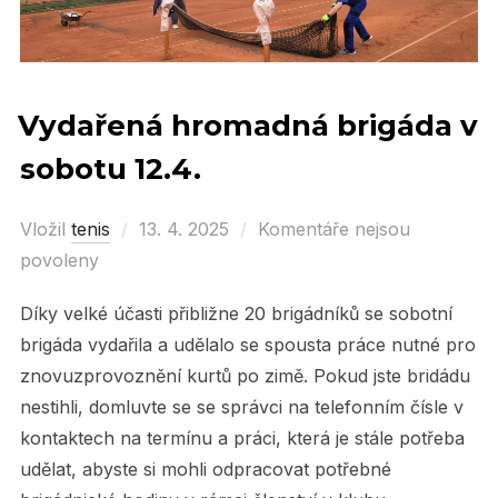
Vydařená hromadná brigáda v
sobotu 12.4.
Vložil
tenis
Posted
13. 4. 2025
Komentáře nejsou
povoleny
on
Díky velké účasti přibližne 20 brigádníků se sobotní
brigáda vydařila a udělalo se spousta práce nutné pro
znovuzprovoznění kurtů po zimě. Pokud jste bridádu
nestihli, domluvte se se správci na telefonním čísle v
kontaktech na termínu a práci, která je stále potřeba
udělat, abyste si mohli odpracovat potřebné