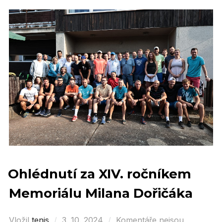
Ohlédnutí za XIV. ročníkem
Memoriálu Milana Dořičáka
Vložil
tenis
Posted
3. 10. 2024
Komentáře nejsou