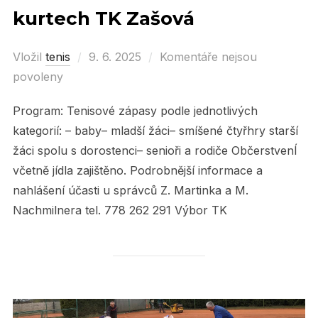
kurtech TK Zašová
Vložil
tenis
Posted
9. 6. 2025
Komentáře nejsou
povoleny
on
Program: Tenisové zápasy podle jednotlivých
kategorií: – baby– mladší žáci– smíšené čtyřhry starší
žáci spolu s dorostenci– senioři a rodiče ObčerstvenÍ
včetně jídla zajištěno. Podrobnější informace a
nahlášení účasti u správců Z. Martinka a M.
Nachmilnera tel. 778 262 291 Výbor TK