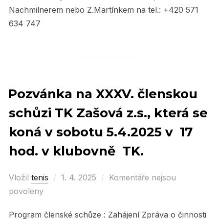
Nachmilnerem nebo Z.Martínkem na tel.: +420 571
634 747
Pozvánka na XXXV. členskou
schůzi TK Zašová z.s., která se
koná v sobotu 5.4.2025 v 17
hod. v klubovně TK.
Vložil
tenis
Posted
1. 4. 2025
Komentáře nejsou
povoleny
on
Program členské schůze : Zahájení Zpráva o činnosti