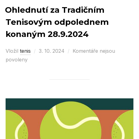
Ohlednutí za Tradičním
Tenisovým odpolednem
konaným 28.9.2024
Vložil
tenis
Posted
3. 10. 2024
Komentáře nejsou
povoleny
on