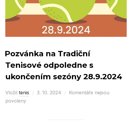
Pozvánka na Tradiční
Tenisové odpoledne s
ukončením sezóny 28.9.2024
Vložil
tenis
Posted
3. 10. 2024
Komentáře nejsou
povoleny
on