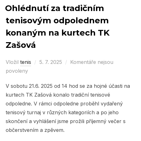
Ohlédnutí za tradičním
tenisovým odpolednem
konaným na kurtech TK
Zašová
Vložil
tenis
Posted
5. 7. 2025
Komentáře nejsou
povoleny
on
V sobotu 21.6. 2025 od 14 hod se za hojné účasti na
kurtech TK Zašová konalo tradiční tenisové
odpoledne. V rámci odpoledne proběhl vydařený
tenisový turnaj v různých kategoriích a po jeho
skončení a vyhlášení jsme prožili příjemný večer s
občerstvením a zpěvem.