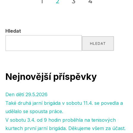
1
2
3
4
Navigace
pro
Hledat
příspěvky
HLEDAT
Nejnovější příspěvky
Den dětí 29.5.2026
Také druhá jarní brigáda v sobotu 11.4. se povedla a
udělalo se spousta práce.
V sobotu 3.4. od 9 hodin proběhla na tenisových
kurtech první jarní brigáda. Děkujeme všem za účast.