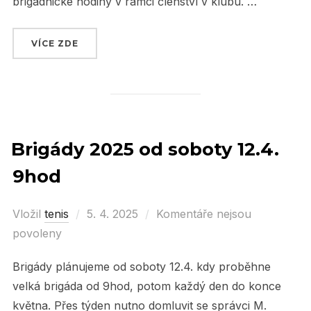
brigádnické hodiny v rámci členství v klubu. …
VÍCE ZDE
„VYDAŘENÁ HROMADNÁ BRIGÁDA V SOBOTU 1
Brigády 2025 od soboty 12.4.
9hod
Vložil
tenis
Posted
5. 4. 2025
Komentáře nejsou
povoleny
on
Brigády plánujeme od soboty 12.4. kdy proběhne
velká brigáda od 9hod, potom každý den do konce
května. Přes týden nutno domluvit se správci M.