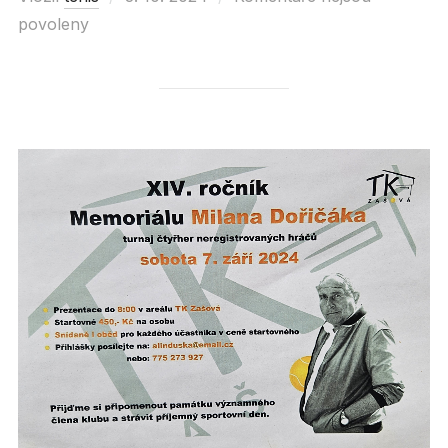
povoleny
on