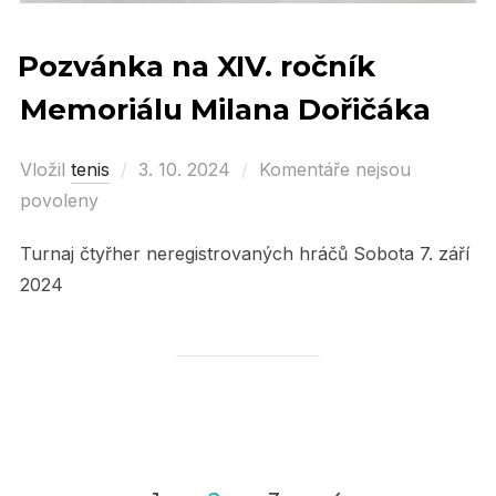
Pozvánka na XIV. ročník
Memoriálu Milana Dořičáka
Vložil
tenis
Posted
3. 10. 2024
Komentáře nejsou
povoleny
on
Turnaj čtyřher neregistrovaných hráčů Sobota 7. září
2024