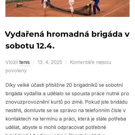
Vydařená hromadná brigáda v
sobotu 12.4.
Vložil
tenis
Posted
13. 4. 2025
Komentáře nejsou
povoleny
on
Díky velké účasti přibližne 20 brigádníků se sobotní
brigáda vydařila a udělalo se spousta práce nutné pro
znovuzprovoznění kurtů po zimě. Pokud jste bridádu
nestihli, domluvte se se správci na telefonním čísle v
kontaktech na termínu a práci, která je stále potřeba
udělat, abyste si mohli odpracovat potřebné