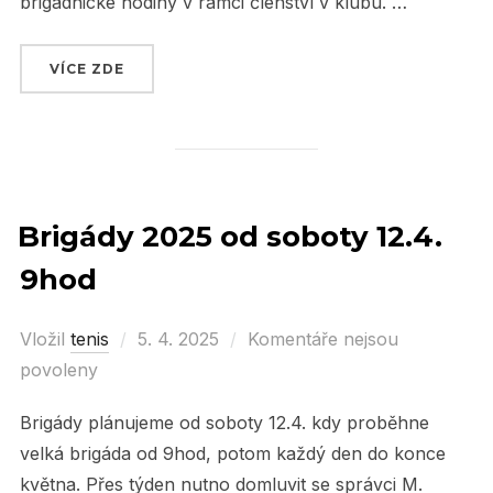
brigádnické hodiny v rámci členství v klubu. …
VÍCE ZDE
„VYDAŘENÁ HROMADNÁ BRIGÁDA V SOBOTU 1
Brigády 2025 od soboty 12.4.
9hod
Vložil
tenis
Posted
5. 4. 2025
Komentáře nejsou
povoleny
on
Brigády plánujeme od soboty 12.4. kdy proběhne
velká brigáda od 9hod, potom každý den do konce
května. Přes týden nutno domluvit se správci M.