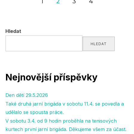
1
2
3
4
Navigace
pro
Hledat
příspěvky
HLEDAT
Nejnovější příspěvky
Den dětí 29.5.2026
Také druhá jarní brigáda v sobotu 11.4. se povedla a
udělalo se spousta práce.
V sobotu 3.4. od 9 hodin proběhla na tenisových
kurtech první jarní brigáda. Děkujeme všem za účast.