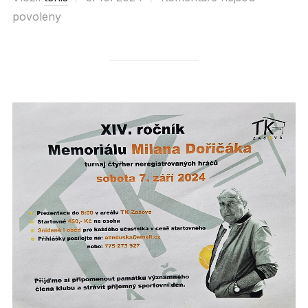
povoleny
on