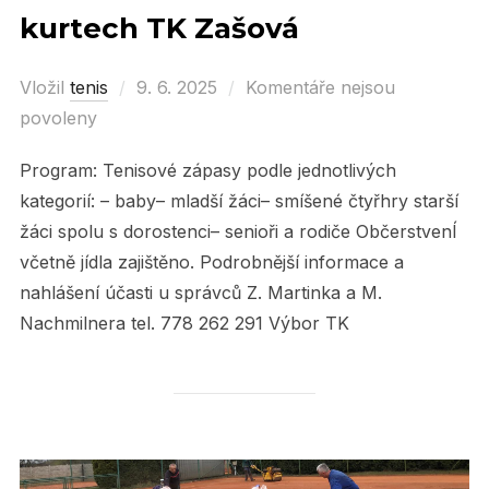
kurtech TK Zašová
Vložil
tenis
Posted
9. 6. 2025
Komentáře nejsou
povoleny
on
Program: Tenisové zápasy podle jednotlivých
kategorií: – baby– mladší žáci– smíšené čtyřhry starší
žáci spolu s dorostenci– senioři a rodiče ObčerstvenÍ
včetně jídla zajištěno. Podrobnější informace a
nahlášení účasti u správců Z. Martinka a M.
Nachmilnera tel. 778 262 291 Výbor TK