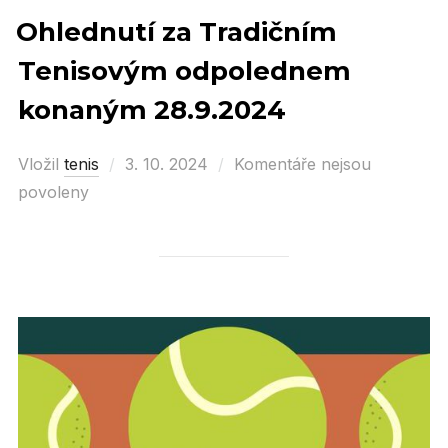
Ohlednutí za Tradičním
Tenisovým odpolednem
konaným 28.9.2024
Vložil
tenis
Posted
3. 10. 2024
Komentáře nejsou
povoleny
on