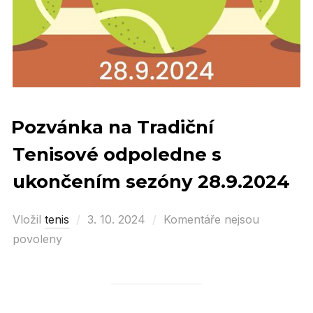
Pozvánka na Tradiční
Tenisové odpoledne s
ukončením sezóny 28.9.2024
Vložil
tenis
Posted
3. 10. 2024
Komentáře nejsou
povoleny
on