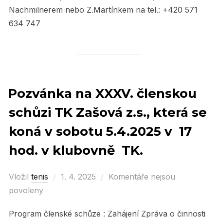
Nachmilnerem nebo Z.Martínkem na tel.: +420 571
634 747
Pozvánka na XXXV. členskou
schůzi TK Zašová z.s., která se
koná v sobotu 5.4.2025 v 17
hod. v klubovně TK.
Vložil
tenis
Posted
1. 4. 2025
Komentáře nejsou
povoleny
on
Program členské schůze : Zahájení Zpráva o činnosti