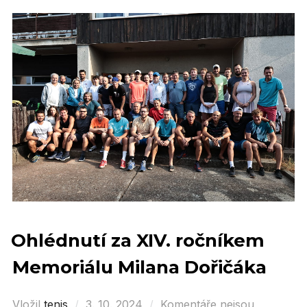
Ohlédnutí za XIV. ročníkem
Memoriálu Milana Dořičáka
Vložil
tenis
Posted
3. 10. 2024
Komentáře nejsou