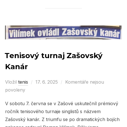
Tenisový turnaj Zašovský
Kanár
Vložil
tenis
Posted
17. 6. 2025
Komentáře nejsou
povoleny
on
V sobotu 7. června se v Zašové uskutečníl prémiový
ročník tenisového turnaje singlistů s názvem
Zašovský kanár. Z triumfu se po dramatických bojích