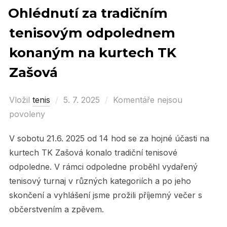
Ohlédnutí za tradičním
tenisovým odpolednem
konaným na kurtech TK
Zašová
Vložil
tenis
Posted
5. 7. 2025
Komentáře nejsou
povoleny
on
V sobotu 21.6. 2025 od 14 hod se za hojné účasti na
kurtech TK Zašová konalo tradiční tenisové
odpoledne. V rámci odpoledne proběhl vydařený
tenisový turnaj v různých kategoriích a po jeho
skončení a vyhlášení jsme prožili příjemný večer s
občerstvením a zpěvem.