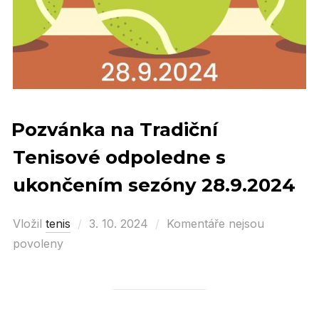
Pozvánka na Tradiční
Tenisové odpoledne s
ukončením sezóny 28.9.2024
Vložil
tenis
Posted
3. 10. 2024
Komentáře nejsou
povoleny
on