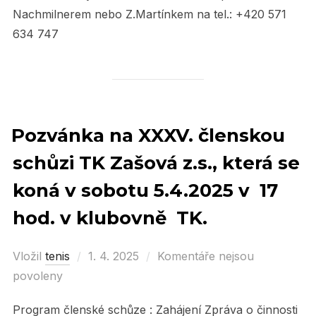
Nachmilnerem nebo Z.Martínkem na tel.: +420 571
634 747
Pozvánka na XXXV. členskou
schůzi TK Zašová z.s., která se
koná v sobotu 5.4.2025 v 17
hod. v klubovně TK.
Vložil
tenis
Posted
1. 4. 2025
Komentáře nejsou
povoleny
on
Program členské schůze : Zahájení Zpráva o činnosti