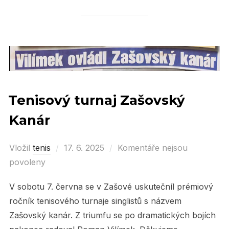
Tenisový turnaj Zašovský
Kanár
Vložil
tenis
Posted
17. 6. 2025
Komentáře nejsou
povoleny
on
V sobotu 7. června se v Zašové uskutečníl prémiový
ročník tenisového turnaje singlistů s názvem
Zašovský kanár. Z triumfu se po dramatických bojích