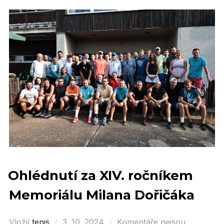
Ohlédnutí za XIV. ročníkem
Memoriálu Milana Dořičáka
Vložil
tenis
Posted
3. 10. 2024
Komentáře nejsou