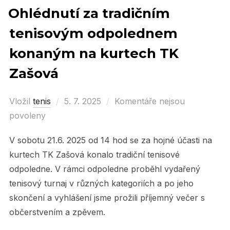
Ohlédnutí za tradičním
tenisovým odpolednem
konaným na kurtech TK
Zašová
Vložil
tenis
Posted
5. 7. 2025
Komentáře nejsou
povoleny
on
V sobotu 21.6. 2025 od 14 hod se za hojné účasti na
kurtech TK Zašová konalo tradiční tenisové
odpoledne. V rámci odpoledne proběhl vydařený
tenisový turnaj v různých kategoriích a po jeho
skončení a vyhlášení jsme prožili příjemný večer s
občerstvením a zpěvem.