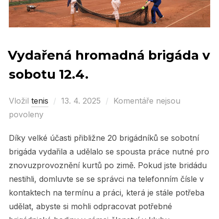
Vydařená hromadná brigáda v
sobotu 12.4.
Vložil
tenis
Posted
13. 4. 2025
Komentáře nejsou
povoleny
on
Díky velké účasti přibližne 20 brigádníků se sobotní
brigáda vydařila a udělalo se spousta práce nutné pro
znovuzprovoznění kurtů po zimě. Pokud jste bridádu
nestihli, domluvte se se správci na telefonním čísle v
kontaktech na termínu a práci, která je stále potřeba
udělat, abyste si mohli odpracovat potřebné