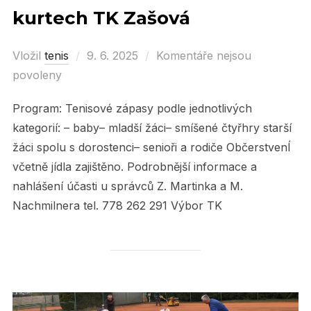
kurtech TK Zašová
Vložil
tenis
Posted
9. 6. 2025
Komentáře nejsou
povoleny
on
Program: Tenisové zápasy podle jednotlivých
kategorií: – baby– mladší žáci– smíšené čtyřhry starší
žáci spolu s dorostenci– senioři a rodiče ObčerstvenÍ
včetně jídla zajištěno. Podrobnější informace a
nahlášení účasti u správců Z. Martinka a M.
Nachmilnera tel. 778 262 291 Výbor TK