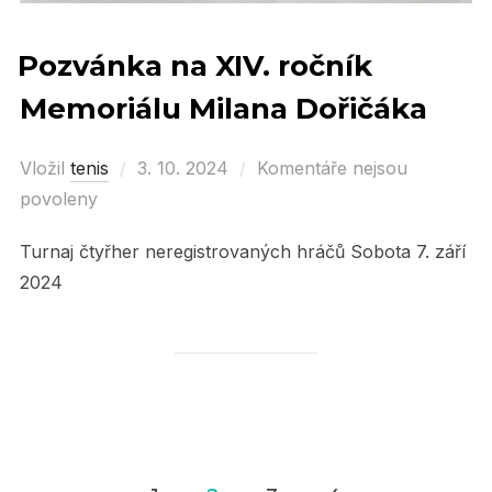
Pozvánka na XIV. ročník
Memoriálu Milana Dořičáka
Vložil
tenis
Posted
3. 10. 2024
Komentáře nejsou
povoleny
on
Turnaj čtyřher neregistrovaných hráčů Sobota 7. září
2024