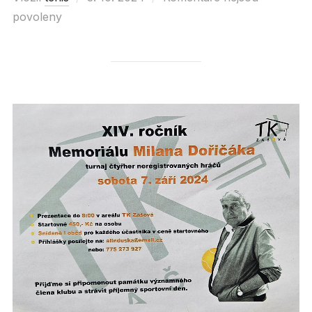
povoleny
on