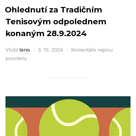
Ohlednutí za Tradičním
Tenisovým odpolednem
konaným 28.9.2024
Vložil
tenis
Posted
3. 10. 2024
Komentáře nejsou
povoleny
on