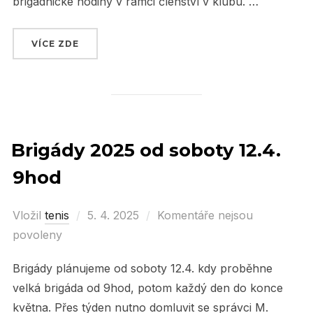
brigádnické hodiny v rámci členství v klubu. …
VÍCE ZDE
„VYDAŘENÁ HROMADNÁ BRIGÁDA V SOBOTU 1
Brigády 2025 od soboty 12.4.
9hod
Vložil
tenis
Posted
5. 4. 2025
Komentáře nejsou
povoleny
on
Brigády plánujeme od soboty 12.4. kdy proběhne
velká brigáda od 9hod, potom každý den do konce
května. Přes týden nutno domluvit se správci M.