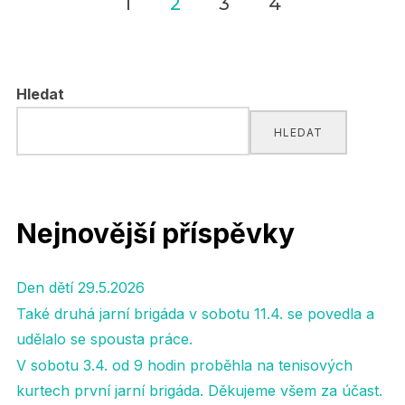
1
2
3
4
Navigace
pro
Hledat
příspěvky
HLEDAT
Nejnovější příspěvky
Den dětí 29.5.2026
Také druhá jarní brigáda v sobotu 11.4. se povedla a
udělalo se spousta práce.
V sobotu 3.4. od 9 hodin proběhla na tenisových
kurtech první jarní brigáda. Děkujeme všem za účast.