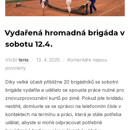
Vydařená hromadná brigáda v
sobotu 12.4.
Vložil
tenis
Posted
13. 4. 2025
Komentáře nejsou
povoleny
on
Díky velké účasti přibližne 20 brigádníků se sobotní
brigáda vydařila a udělalo se spousta práce nutné pro
znovuzprovoznění kurtů po zimě. Pokud jste bridádu
nestihli, domluvte se se správci na telefonním čísle v
kontaktech na termínu a práci, která je stále potřeba
udělat, abyste si mohli odpracovat potřebné