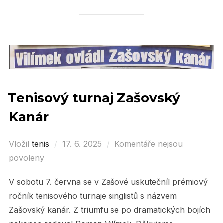
Tenisový turnaj Zašovský
Kanár
Vložil
tenis
Posted
17. 6. 2025
Komentáře nejsou
povoleny
on
V sobotu 7. června se v Zašové uskutečníl prémiový
ročník tenisového turnaje singlistů s názvem
Zašovský kanár. Z triumfu se po dramatických bojích