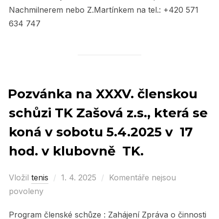
Nachmilnerem nebo Z.Martínkem na tel.: +420 571
634 747
Pozvánka na XXXV. členskou
schůzi TK Zašová z.s., která se
koná v sobotu 5.4.2025 v 17
hod. v klubovně TK.
Vložil
tenis
Posted
1. 4. 2025
Komentáře nejsou
povoleny
on
Program členské schůze : Zahájení Zpráva o činnosti