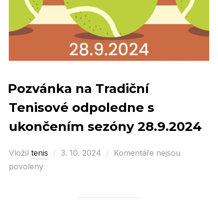
Pozvánka na Tradiční
Tenisové odpoledne s
ukončením sezóny 28.9.2024
Vložil
tenis
Posted
3. 10. 2024
Komentáře nejsou
povoleny
on