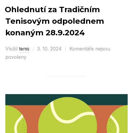
Ohlednutí za Tradičním
Tenisovým odpolednem
konaným 28.9.2024
Vložil
tenis
Posted
3. 10. 2024
Komentáře nejsou
povoleny
on