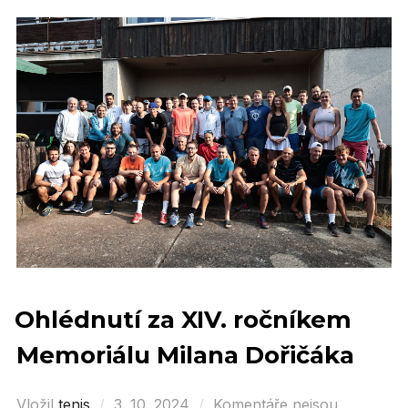
Ohlédnutí za XIV. ročníkem
Memoriálu Milana Dořičáka
Vložil
tenis
Posted
3. 10. 2024
Komentáře nejsou