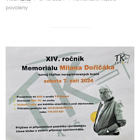
povoleny
on