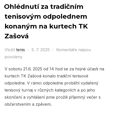
Ohlédnutí za tradičním
tenisovým odpolednem
konaným na kurtech TK
Zašová
Vložil
tenis
Posted
5. 7. 2025
Komentáře nejsou
povoleny
on
V sobotu 21.6. 2025 od 14 hod se za hojné účasti na
kurtech TK Zašová konalo tradiční tenisové
odpoledne. V rámci odpoledne proběhl vydařený
tenisový turnaj v různých kategoriích a po jeho
skončení a vyhlášení jsme prožili příjemný večer s
občerstvením a zpěvem.