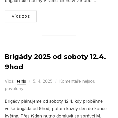
brigádnické hodiny v rámci členství v klubu. …
VÍCE ZDE
„VYDAŘENÁ HROMADNÁ BRIGÁDA V SOBOTU 1
Brigády 2025 od soboty 12.4.
9hod
Vložil
tenis
Posted
5. 4. 2025
Komentáře nejsou
povoleny
on
Brigády plánujeme od soboty 12.4. kdy proběhne
velká brigáda od 9hod, potom každý den do konce
května. Přes týden nutno domluvit se správci M.