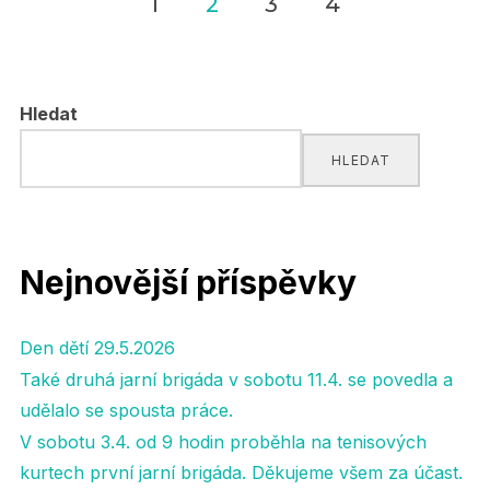
1
2
3
4
Navigace
pro
Hledat
příspěvky
HLEDAT
Nejnovější příspěvky
Den dětí 29.5.2026
Také druhá jarní brigáda v sobotu 11.4. se povedla a
udělalo se spousta práce.
V sobotu 3.4. od 9 hodin proběhla na tenisových
kurtech první jarní brigáda. Děkujeme všem za účast.