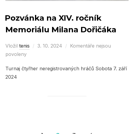
Pozvánka na XIV. ročník
Memoriálu Milana Dořičáka
Vložil
tenis
Posted
3. 10. 2024
Komentáře nejsou
povoleny
on
Turnaj čtyřher neregistrovaných hráčů Sobota 7. září
2024