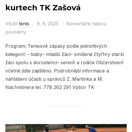
kurtech TK Zašová
Vložil
tenis
Posted
9. 6. 2025
Komentáře nejsou
povoleny
on
Program: Tenisové zápasy podle jednotlivých
kategorií: – baby– mladší žáci– smíšené čtyřhry starší
žáci spolu s dorostenci– senioři a rodiče ObčerstvenÍ
včetně jídla zajištěno. Podrobnější informace a
nahlášení účasti u správců Z. Martinka a M.
Nachmilnera tel. 778 262 291 Výbor TK