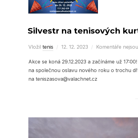
Silvestr na tenisových kur
Vložil
tenis
Posted
12. 12. 2023
Komentáře nejso
on
Akce se koná 29.12.2023 a začínáme už 17:00! 
na společnou oslavu nového roku o trochu dř
na teniszasova@valachnet.cz