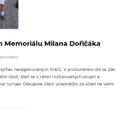
em Memoriálu Milana Dořičáka
 povoleny
i čtyřher neregistrovaných hráčů. V prosluněném dni se zde
ého okolí, kteří se v rámci rozlosovaných skupin a
hár turnaje. Děkujeme všem účastníkům za účast na velmi