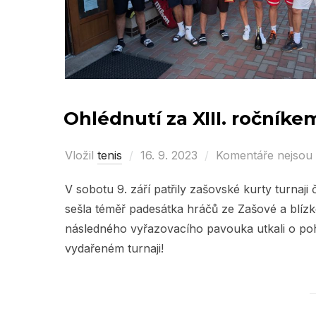
Ohlédnutí za XIII. ročník
Vložil
tenis
Posted
16. 9. 2023
Komentáře nejsou
on
V sobotu 9. září patřily zašovské kurty turnaj
sešla téměř padesátka hráčů ze Zašové a blízk
následného vyřazovacího pavouka utkali o po
vydařeném turnaji!