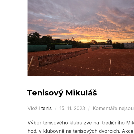
Tenisový Mikuláš
Vložil
tenis
Posted
15. 11. 2023
Komentáře nejsou
on
Výbor tenisového klubu zve na tradičního Miku
hod. v klubovně na tenisových dvorcích. Akce j