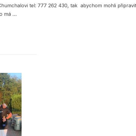
humchalovi tel: 777 262 430, tak abychom mohli připravi
co má …