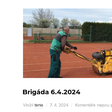
Brigáda 6.4.2024
Vložil
tenis
Posted
7. 4. 2024
Komentáře nejsou 
on