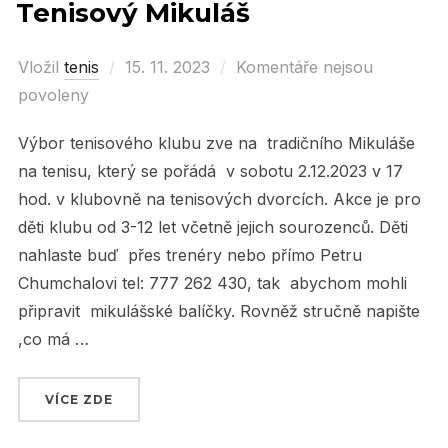
Tenisový Mikuláš
Vložil
tenis
Posted
15. 11. 2023
Komentáře nejsou
povoleny
on
Výbor tenisového klubu zve na tradičního Mikuláše
na tenisu, který se pořádá v sobotu 2.12.2023 v 17
hod. v klubovně na tenisových dvorcích. Akce je pro
děti klubu od 3-12 let včetně jejich sourozenců. Děti
nahlaste buď přes trenéry nebo přímo Petru
Chumchalovi tel: 777 262 430, tak abychom mohli
připravit mikulášské balíčky. Rovněž stručně napište
,co má …
VÍCE ZDE
„TENISOVÝ MIKULÁŠ“