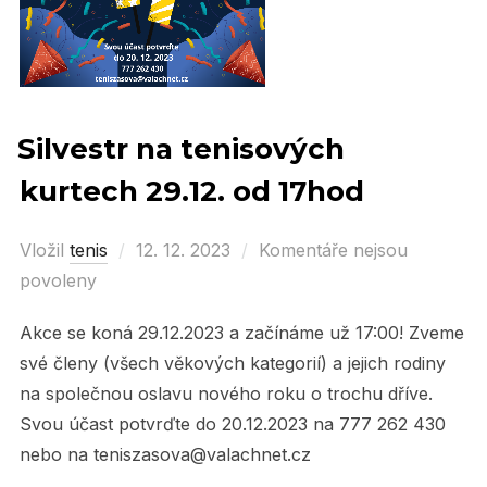
Silvestr na tenisových
kurtech 29.12. od 17hod
Vložil
tenis
Posted
12. 12. 2023
Komentáře nejsou
povoleny
on
Akce se koná 29.12.2023 a začínáme už 17:00! Zveme
své členy (všech věkových kategorií) a jejich rodiny
na společnou oslavu nového roku o trochu dříve.
Svou účast potvrďte do 20.12.2023 na 777 262 430
nebo na teniszasova@valachnet.cz