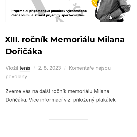
XIII. ročník Memoriálu Milana
Dořičáka
Vložil
tenis
Posted
2. 8. 2023
Komentáře nejsou
povoleny
on
Zveme vás na další ročník memoriálu Milana
Dořičáka. Více informací viz. přiložený plakátek