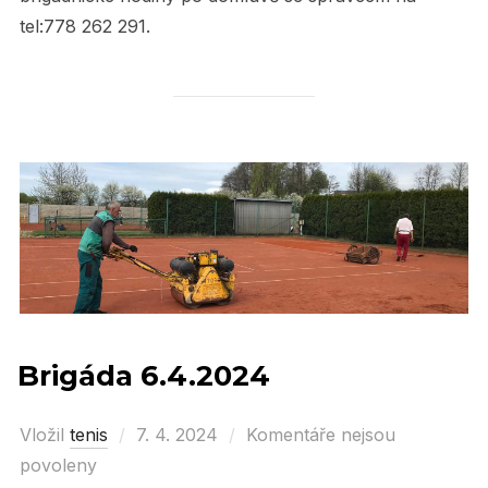
tel:778 262 291.
Brigáda 6.4.2024
Vložil
tenis
Posted
7. 4. 2024
Komentáře nejsou
povoleny
on