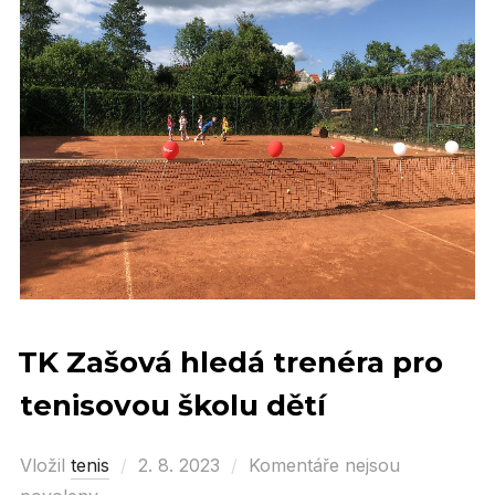
TK Zašová hledá trenéra pro
tenisovou školu dětí
Vložil
tenis
Posted
2. 8. 2023
Komentáře nejsou