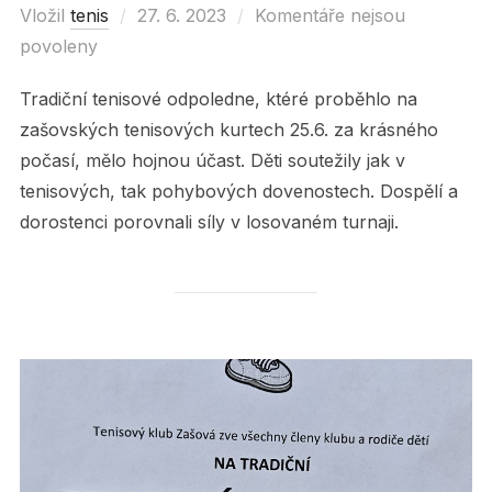
Vložil
tenis
Posted
27. 6. 2023
Komentáře nejsou
povoleny
on
Tradiční tenisové odpoledne, ktéré proběhlo na
zašovských tenisových kurtech 25.6. za krásného
počasí, mělo hojnou účast. Děti soutežily jak v
tenisových, tak pohybových dovenostech. Dospělí a
dorostenci porovnali síly v losovaném turnaji.