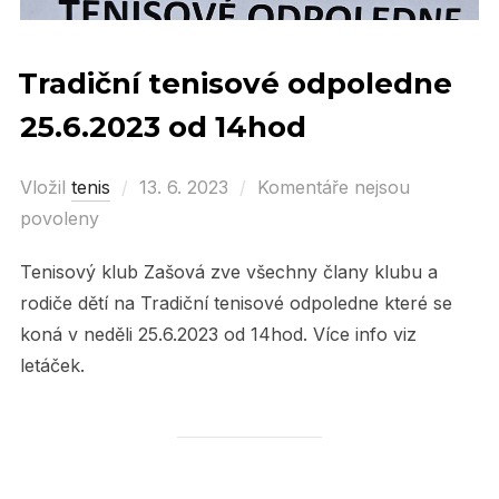
Tradiční tenisové odpoledne
25.6.2023 od 14hod
Vložil
tenis
Posted
13. 6. 2023
Komentáře nejsou
povoleny
on
Tenisový klub Zašová zve všechny člany klubu a
rodiče dětí na Tradiční tenisové odpoledne které se
koná v neděli 25.6.2023 od 14hod. Více info viz
letáček.