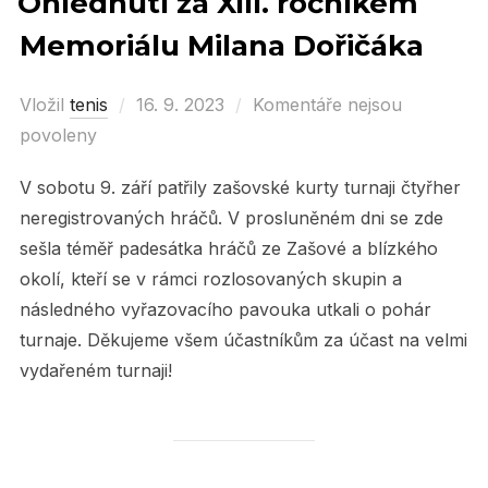
Ohlédnutí za XIII. ročníkem
Memoriálu Milana Dořičáka
Vložil
tenis
Posted
16. 9. 2023
Komentáře nejsou
povoleny
on
V sobotu 9. září patřily zašovské kurty turnaji čtyřher
neregistrovaných hráčů. V prosluněném dni se zde
sešla téměř padesátka hráčů ze Zašové a blízkého
okolí, kteří se v rámci rozlosovaných skupin a
následného vyřazovacího pavouka utkali o pohár
turnaje. Děkujeme všem účastníkům za účast na velmi
vydařeném turnaji!