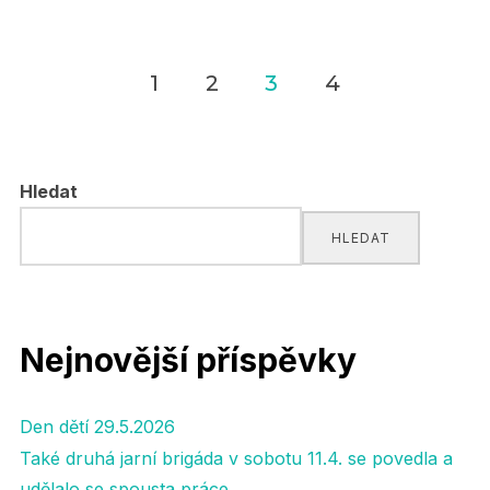
1
2
3
4
Navigace
pro
Hledat
příspěvky
HLEDAT
Nejnovější příspěvky
Den dětí 29.5.2026
Také druhá jarní brigáda v sobotu 11.4. se povedla a
udělalo se spousta práce.