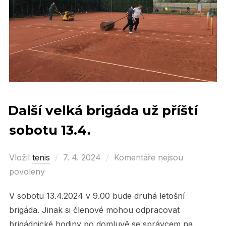
Další velká brigáda už příští
sobotu 13.4.
Vložil
tenis
Posted
7. 4. 2024
Komentáře nejsou
povoleny
on
V sobotu 13.4.2024 v 9.00 bude druhá letošní
brigáda. Jinak si členové mohou odpracovat
brigádnické hodiny po domluvě se správcem na