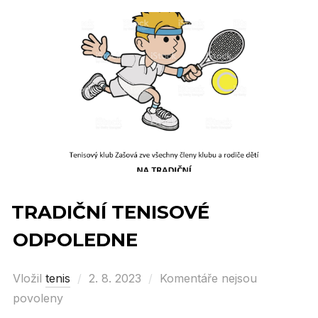
TRADIČNÍ TENISOVÉ
ODPOLEDNE
Vložil
tenis
Posted
2. 8. 2023
Komentáře nejsou
povoleny
on