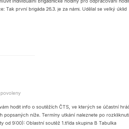
luvit individuální brigádnické hodiny pro odpracování hodi
: Tak první brigáda 26.3. je za námi. Udělal se velký úklid
Y 26.3. !“
 povoleny
 vám hodit info o soutěžích ČTS, ve kterých se účastní hráč
h popsaných níže. Termíny utkání naleznete po rozkliknut
y od 9:00): Oblastní soutěž 1.třída skupina B Tabulka