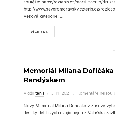
soutěže: https://cztenis.cz/starsi-zactvo/dru
http://www.severomoravsky.cztenis.cz/rozloso
Věková kategorie: …
VÍCE ZDE
„PLÁNOVANÉ SOUTĚŽE ČTS“
Memoriál Milana Dořičáka 2
Randýskem
Vložil
tenis
Posted
3. 11. 2021
Komentáře nejsou 
on
Nový Memoriál Milana Dořičáka v Zašové vyhrá
desítky deblových dvojic nejen z Valašska zavít