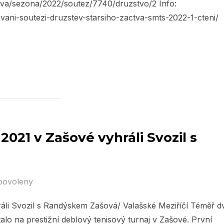
zstva/sezona/2022/soutez/7740/druzstvo/2 Info:
vani-soutezi-druzstev-starsiho-zactva-smts-2022-1-cteni/
021 v Zašové vyhráli Svozil s
povoleny
li Svozil s Randýskem Zašová/ Valašské Meziříčí Téměř d
alo na prestižní deblový tenisový turnaj v Zašové. První