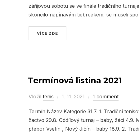
zářijovou sobotu se ve finále tradičního turnaj
skončilo napínavým tiebreakem, se museli spok
VÍCE ZDE
„MEMORIÁL MILANA DOŘIČÁKA 202
Termínová listina 2021
Vložil
tenis
Posted
1. 11. 2021
1 comment
on
Termín Název Kategorie 31.7. 1. Tradiční tenis
žactvo 29.8. Oddílový turnaj – baby, žáci 4.9.
přebor Vsetín , Nový Jičín – baby 18.9. 2. Trad