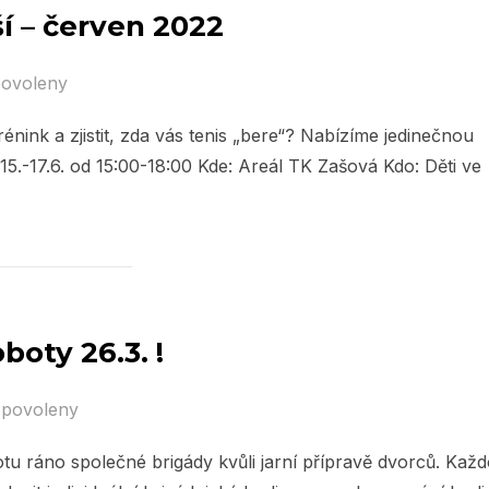
í – červen 2022
povoleny
énink a zjistit, zda vás tenis „bere“? Nabízíme jedinečnou
15.-17.6. od 15:00-18:00 Kde: Areál TK Zašová Kdo: Děti ve
boty 26.3. !
 povoleny
tu ráno společné brigády kvůli jarní přípravě dvorců. Kaž