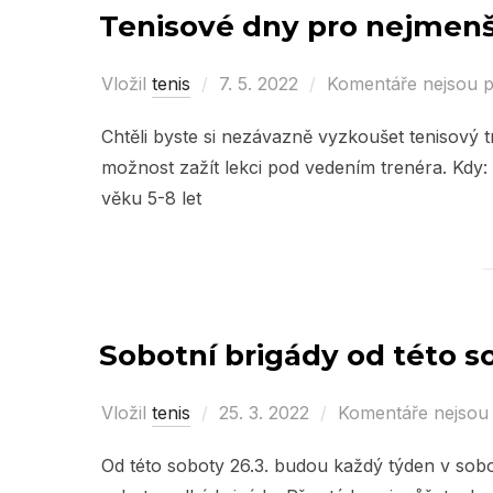
Tenisové dny pro nejmenš
Vložil
tenis
Posted
7. 5. 2022
Komentáře nejsou 
on
Chtěli byste si nezávazně vyzkoušet tenisový tr
možnost zažít lekci pod vedením trenéra. Kdy: 
věku 5-8 let
Sobotní brigády od této so
Vložil
tenis
Posted
25. 3. 2022
Komentáře nejsou
on
Od této soboty 26.3. budou každý týden v sobo