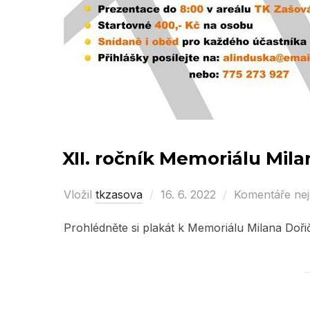
XII. ročník Memoriálu Mil
Vložil
tkzasova
Posted
16. 6. 2022
Komentáře ne
on
Prohlédněte si plakát k Memoriálu Milana Doř