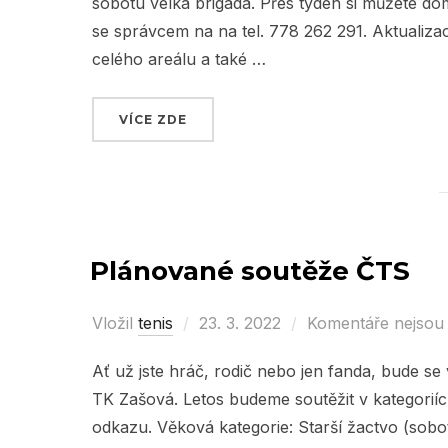
sobotu velká brigáda. Přes týden si můžete dom
se správcem na na tel. 778 262 291. Aktualizace
celého areálu a také …
VÍCE ZDE
„SOBOTNÍ BRIGÁDY OD TÉTO SOBOT
Plánované soutěže ČTS
Vložil
tenis
Posted
23. 3. 2022
Komentáře nejsou
on
Ať už jste hráč, rodič nebo jen fanda, bude se
TK Zašová. Letos budeme soutěžit v kategoriíc
odkazu. Věková kategorie: Starší žactvo (sobot