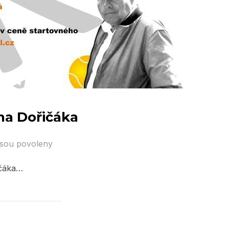
ana Dořičáka
jsou povoleny
ičáka…