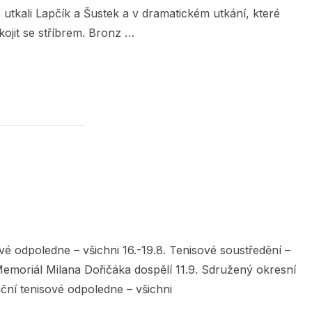
e utkali Lapčík a Šustek a v dramatickém utkání, které
ojit se stříbrem. Bronz …
1 V ZAŠOVÉ VYHRÁLI SVOZIL S RANDÝSKEM“
ové odpoledne – všichni 16.-19.8. Tenisové soustředění –
 Memoriál Milana Dořičáka dospělí 11.9. Sdružený okresní
iční tenisové odpoledne – všichni