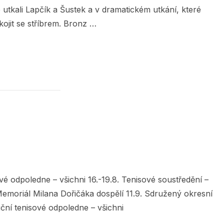
e utkali Lapčík a Šustek a v dramatickém utkání, které
ojit se stříbrem. Bronz …
1 V ZAŠOVÉ VYHRÁLI SVOZIL S RANDÝSKEM“
ové odpoledne – všichni 16.-19.8. Tenisové soustředění –
 Memoriál Milana Dořičáka dospělí 11.9. Sdružený okresní
iční tenisové odpoledne – všichni