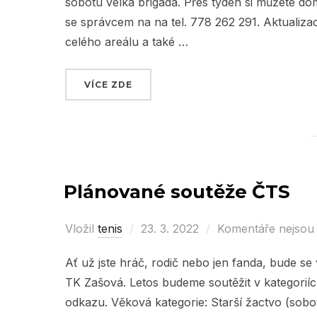
sobotu velká brigáda. Přes týden si můžete dom
se správcem na na tel. 778 262 291. Aktualizace
celého areálu a také …
VÍCE ZDE
„SOBOTNÍ BRIGÁDY OD TÉTO SOBOT
Plánované soutěže ČTS
Vložil
tenis
Posted
23. 3. 2022
Komentáře nejsou
on
Ať už jste hráč, rodič nebo jen fanda, bude se
TK Zašová. Letos budeme soutěžit v kategoriíc
odkazu. Věková kategorie: Starší žactvo (sobot