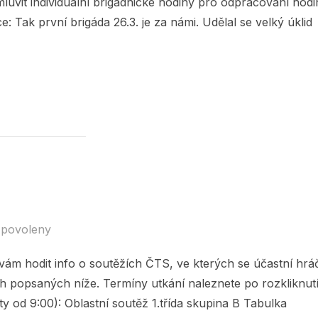
luvit individuální brigádnické hodiny pro odpracování hodi
: Tak první brigáda 26.3. je za námi. Udělal se velký úklid
Y 26.3. !“
 povoleny
 vám hodit info o soutěžích ČTS, ve kterých se účastní hráč
h popsaných níže. Termíny utkání naleznete po rozkliknut
y od 9:00): Oblastní soutěž 1.třída skupina B Tabulka