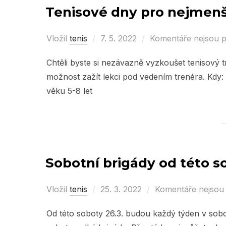
Tenisové dny pro nejmenš
Vložil
tenis
Posted
7. 5. 2022
Komentáře nejsou 
on
Chtěli byste si nezávazně vyzkoušet tenisový tr
možnost zažít lekci pod vedením trenéra. Kdy: 
věku 5-8 let
Sobotní brigády od této so
Vložil
tenis
Posted
25. 3. 2022
Komentáře nejsou
on
Od této soboty 26.3. budou každý týden v sobo