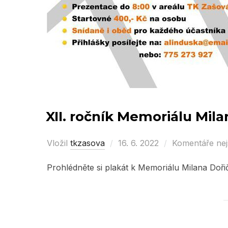
XII. ročník Memoriálu Mil
Vložil
tkzasova
Posted
16. 6. 2022
Komentáře ne
on
Prohlédněte si plakát k Memoriálu Milana Doř