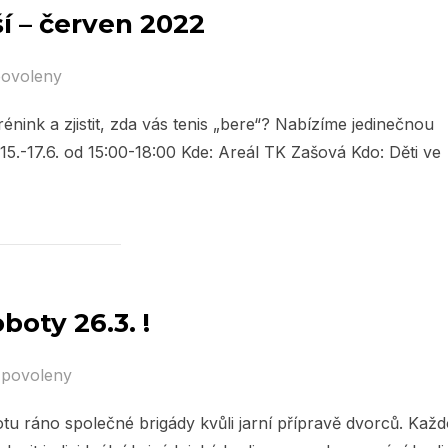
í – červen 2022
povoleny
énink a zjistit, zda vás tenis „bere“? Nabízíme jedinečnou
15.-17.6. od 15:00-18:00 Kde: Areál TK Zašová Kdo: Děti ve
boty 26.3. !
 povoleny
tu ráno společné brigády kvůli jarní přípravě dvorců. Kaž