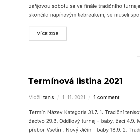
zářijovou sobotu se ve finále tradičního turnaj
skončilo napínavým tiebreakem, se museli spok
VÍCE ZDE
„MEMORIÁL MILANA DOŘIČÁKA 202
Termínová listina 2021
Vložil
tenis
Posted
1. 11. 2021
1 comment
on
Termín Název Kategorie 31.7. 1. Tradiční tenis
žactvo 29.8. Oddílový turnaj – baby, žáci 4.9.
přebor Vsetín , Nový Jičín – baby 18.9. 2. Trad