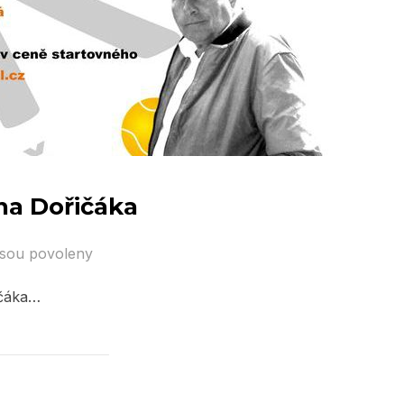
ana Dořičáka
jsou povoleny
ičáka…