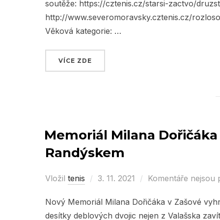
soutěže: https://cztenis.cz/starsi-zactvo/dru
http://www.severomoravsky.cztenis.cz/rozloso
Věková kategorie: …
VÍCE ZDE
„PLÁNOVANÉ SOUTĚŽE ČTS“
Memoriál Milana Dořičáka 2
Randýskem
Vložil
tenis
Posted
3. 11. 2021
Komentáře nejsou 
on
Nový Memoriál Milana Dořičáka v Zašové vyhrá
desítky deblových dvojic nejen z Valašska zavít