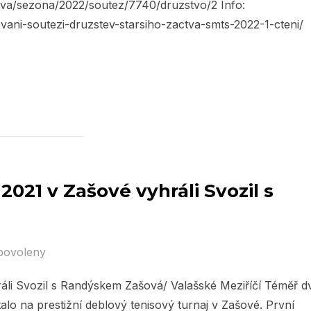
zstva/sezona/2022/soutez/7740/druzstvo/2 Info:
vani-soutezi-druzstev-starsiho-zactva-smts-2022-1-cteni/
021 v Zašové vyhráli Svozil s
povoleny
li Svozil s Randýskem Zašová/ Valašské Meziříčí Téměř d
alo na prestižní deblový tenisový turnaj v Zašové. První