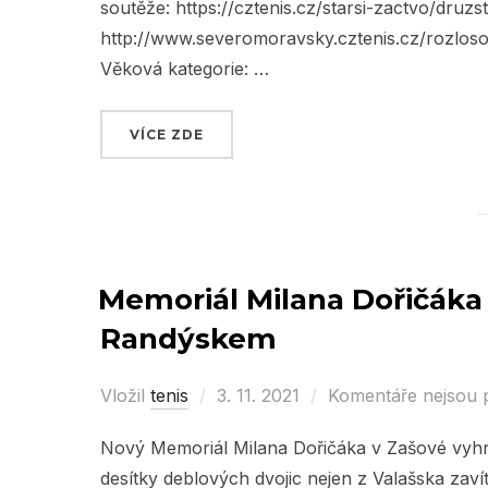
soutěže: https://cztenis.cz/starsi-zactvo/dru
http://www.severomoravsky.cztenis.cz/rozloso
Věková kategorie: …
VÍCE ZDE
„PLÁNOVANÉ SOUTĚŽE ČTS“
Memoriál Milana Dořičáka 2
Randýskem
Vložil
tenis
Posted
3. 11. 2021
Komentáře nejsou 
on
Nový Memoriál Milana Dořičáka v Zašové vyhrá
desítky deblových dvojic nejen z Valašska zavít