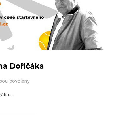
ana Dořičáka
jsou povoleny
ičáka…