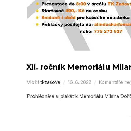
XII. ročník Memoriálu Mil
Vložil
tkzasova
Posted
16. 6. 2022
Komentáře ne
on
Prohlédněte si plakát k Memoriálu Milana Doř