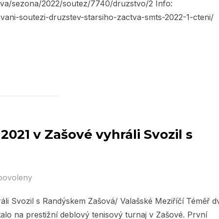
zstva/sezona/2022/soutez/7740/druzstvo/2 Info:
vani-soutezi-druzstev-starsiho-zactva-smts-2022-1-cteni/
021 v Zašové vyhráli Svozil s
povoleny
li Svozil s Randýskem Zašová/ Valašské Meziříčí Téměř d
alo na prestižní deblový tenisový turnaj v Zašové. První