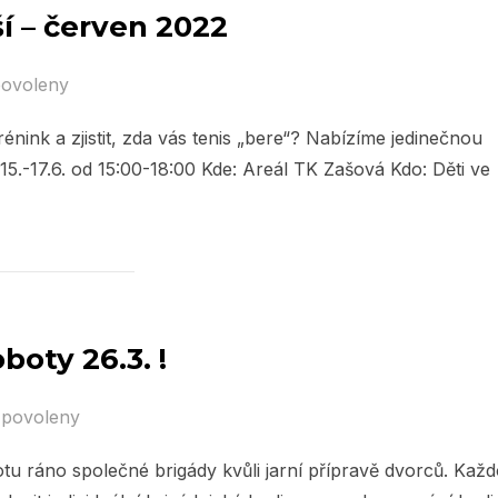
í – červen 2022
povoleny
énink a zjistit, zda vás tenis „bere“? Nabízíme jedinečnou
15.-17.6. od 15:00-18:00 Kde: Areál TK Zašová Kdo: Děti ve
boty 26.3. !
 povoleny
tu ráno společné brigády kvůli jarní přípravě dvorců. Kaž