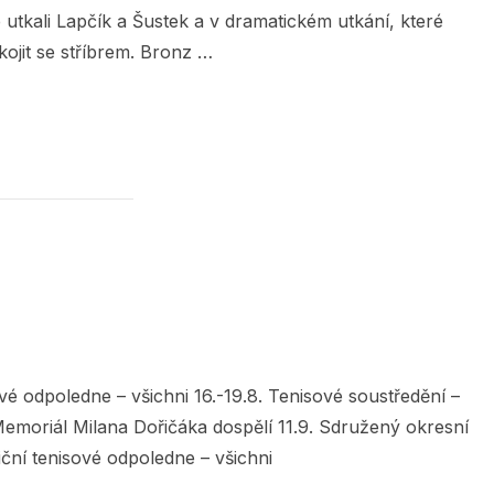
e utkali Lapčík a Šustek a v dramatickém utkání, které
ojit se stříbrem. Bronz …
1 V ZAŠOVÉ VYHRÁLI SVOZIL S RANDÝSKEM“
ové odpoledne – všichni 16.-19.8. Tenisové soustředění –
 Memoriál Milana Dořičáka dospělí 11.9. Sdružený okresní
iční tenisové odpoledne – všichni