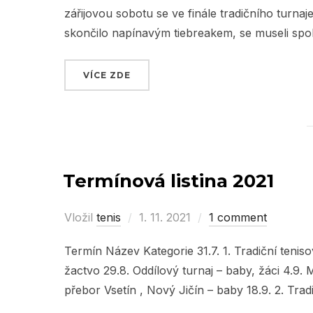
zářijovou sobotu se ve finále tradičního turnaj
skončilo napínavým tiebreakem, se museli spok
VÍCE ZDE
„MEMORIÁL MILANA DOŘIČÁKA 202
Termínová listina 2021
Vložil
tenis
Posted
1. 11. 2021
1 comment
on
Termín Název Kategorie 31.7. 1. Tradiční tenis
žactvo 29.8. Oddílový turnaj – baby, žáci 4.9.
přebor Vsetín , Nový Jičín – baby 18.9. 2. Trad