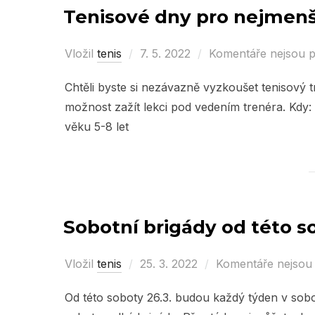
Tenisové dny pro nejmenš
Vložil
tenis
Posted
7. 5. 2022
Komentáře nejsou 
on
Chtěli byste si nezávazně vyzkoušet tenisový tr
možnost zažít lekci pod vedením trenéra. Kdy: 
věku 5-8 let
Sobotní brigády od této so
Vložil
tenis
Posted
25. 3. 2022
Komentáře nejsou
on
Od této soboty 26.3. budou každý týden v sobo