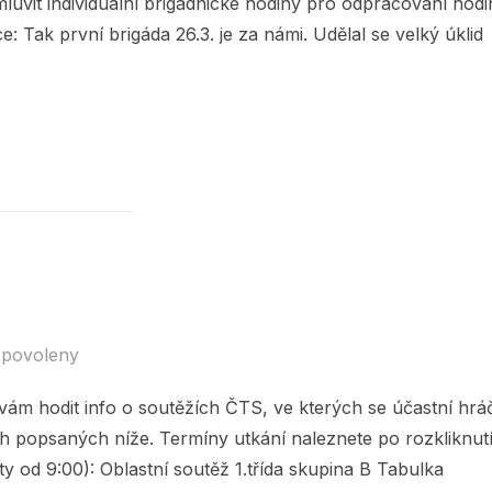
luvit individuální brigádnické hodiny pro odpracování hodi
: Tak první brigáda 26.3. je za námi. Udělal se velký úklid
Y 26.3. !“
 povoleny
 vám hodit info o soutěžích ČTS, ve kterých se účastní hráč
h popsaných níže. Termíny utkání naleznete po rozkliknut
y od 9:00): Oblastní soutěž 1.třída skupina B Tabulka