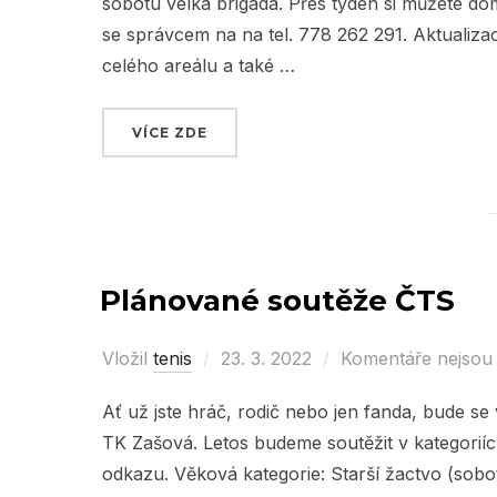
sobotu velká brigáda. Přes týden si můžete dom
se správcem na na tel. 778 262 291. Aktualizace
celého areálu a také …
VÍCE ZDE
„SOBOTNÍ BRIGÁDY OD TÉTO SOBOT
Plánované soutěže ČTS
Vložil
tenis
Posted
23. 3. 2022
Komentáře nejsou
on
Ať už jste hráč, rodič nebo jen fanda, bude se
TK Zašová. Letos budeme soutěžit v kategoriíc
odkazu. Věková kategorie: Starší žactvo (sobot