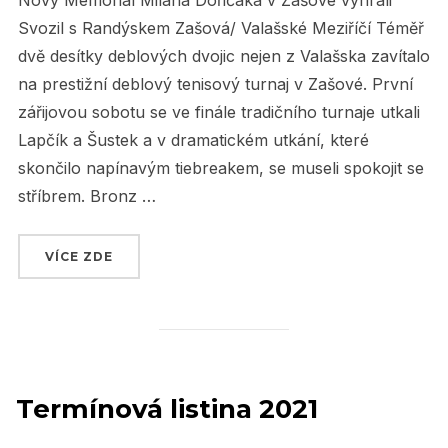
Nový Memoriál Milana Dořičáka v Zašové vyhráli
Svozil s Randýskem Zašová/ Valašské Meziříčí Téměř
dvě desítky deblových dvojic nejen z Valašska zavítalo
na prestižní deblový tenisový turnaj v Zašové. První
zářijovou sobotu se ve finále tradičního turnaje utkali
Lapčík a Šustek a v dramatickém utkání, které
skončilo napínavým tiebreakem, se museli spokojit se
stříbrem. Bronz …
VÍCE ZDE
„MEMORIÁL MILANA DOŘIČÁKA 2021 V ZAŠO
Termínová listina 2021