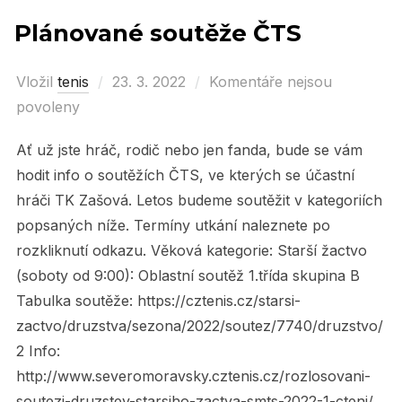
Plánované soutěže ČTS
Vložil
tenis
Posted
23. 3. 2022
Komentáře nejsou
povoleny
on
Ať už jste hráč, rodič nebo jen fanda, bude se vám
hodit info o soutěžích ČTS, ve kterých se účastní
hráči TK Zašová. Letos budeme soutěžit v kategoriích
popsaných níže. Termíny utkání naleznete po
rozkliknutí odkazu. Věková kategorie: Starší žactvo
(soboty od 9:00): Oblastní soutěž 1.třída skupina B
Tabulka soutěže: https://cztenis.cz/starsi-
zactvo/druzstva/sezona/2022/soutez/7740/druzstvo/
2 Info:
http://www.severomoravsky.cztenis.cz/rozlosovani-
soutezi-druzstev-starsiho-zactva-smts-2022-1-cteni/