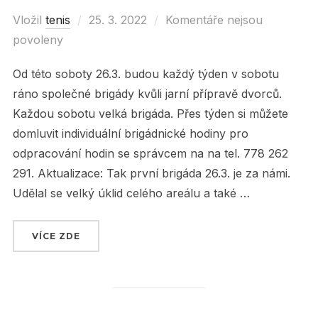
Vložil
tenis
Posted
25. 3. 2022
Komentáře nejsou
povoleny
on
Od této soboty 26.3. budou každý týden v sobotu
ráno společné brigády kvůli jarní přípravě dvorců.
Každou sobotu velká brigáda. Přes týden si můžete
domluvit individuální brigádnické hodiny pro
odpracování hodin se správcem na na tel. 778 262
291. Aktualizace: Tak první brigáda 26.3. je za námi.
Udělal se velký úklid celého areálu a také …
VÍCE ZDE
„SOBOTNÍ BRIGÁDY OD TÉTO SOBOTY 26.3. !