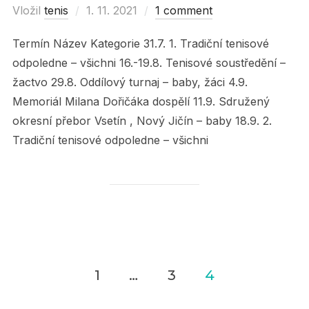
Vložil
tenis
Posted
1. 11. 2021
1 comment
on
Termín Název Kategorie 31.7. 1. Tradiční tenisové
odpoledne – všichni 16.-19.8. Tenisové soustředění –
žactvo 29.8. Oddílový turnaj – baby, žáci 4.9.
Memoriál Milana Dořičáka dospělí 11.9. Sdružený
okresní přebor Vsetín , Nový Jičín – baby 18.9. 2.
Tradiční tenisové odpoledne – všichni
1
…
3
4
Navigace