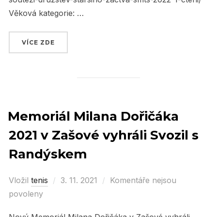
Věková kategorie: …
VÍCE ZDE
„PLÁNOVANÉ SOUTĚŽE ČTS“
Memoriál Milana Dořičáka
2021 v Zašové vyhráli Svozil s
Randýskem
Vložil
tenis
Posted
3. 11. 2021
Komentáře nejsou
povoleny
on