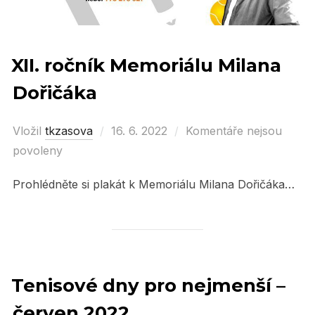
XII. ročník Memoriálu Milana
Dořičáka
Vložil
tkzasova
Posted
16. 6. 2022
Komentáře nejsou
povoleny
on
Prohlédněte si plakát k Memoriálu Milana Dořičáka…
Tenisové dny pro nejmenší –
červen 2022