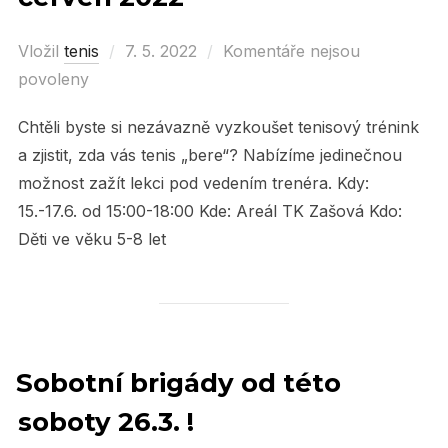
Vložil
tenis
Posted
7. 5. 2022
Komentáře nejsou
povoleny
on
Chtěli byste si nezávazně vyzkoušet tenisový trénink
a zjistit, zda vás tenis „bere“? Nabízíme jedinečnou
možnost zažít lekci pod vedením trenéra. Kdy:
15.-17.6. od 15:00-18:00 Kde: Areál TK Zašová Kdo:
Děti ve věku 5-8 let
Sobotní brigády od této
soboty 26.3. !