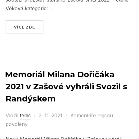
Věková kategorie: …
VÍCE ZDE
„PLÁNOVANÉ SOUTĚŽE ČTS“
Memoriál Milana Dořičáka
2021 v Zašové vyhráli Svozil s
Randýskem
Vložil
tenis
Posted
3. 11. 2021
Komentáře nejsou
povoleny
on