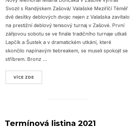
Nový Memoriál Milana Dořičáka v Zašové vyhráli
Svozil s Randýskem Zašová/ Valašské Meziříčí Téměř
dvě desítky deblových dvojic nejen z Valašska zavítalo
na prestižní deblový tenisový turnaj v Zašové. První
zářijovou sobotu se ve finále tradičního turnaje utkali
Lapčík a Šustek a v dramatickém utkání, které
skončilo napínavým tiebreakem, se museli spokojit se
stříbrem. Bronz …
VÍCE ZDE
„MEMORIÁL MILANA DOŘIČÁKA 2021 V ZAŠO
Termínová listina 2021