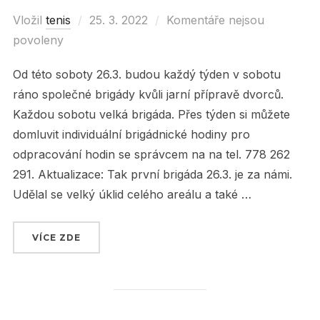
Vložil
tenis
Posted
25. 3. 2022
Komentáře nejsou
povoleny
on
Od této soboty 26.3. budou každý týden v sobotu
ráno společné brigády kvůli jarní přípravě dvorců.
Každou sobotu velká brigáda. Přes týden si můžete
domluvit individuální brigádnické hodiny pro
odpracování hodin se správcem na na tel. 778 262
291. Aktualizace: Tak první brigáda 26.3. je za námi.
Udělal se velký úklid celého areálu a také …
VÍCE ZDE
„SOBOTNÍ BRIGÁDY OD TÉTO SOBOTY 26.3. !