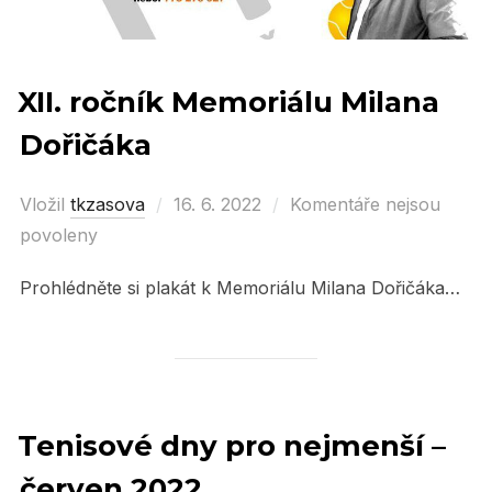
XII. ročník Memoriálu Milana
Dořičáka
Vložil
tkzasova
Posted
16. 6. 2022
Komentáře nejsou
povoleny
on
Prohlédněte si plakát k Memoriálu Milana Dořičáka…
Tenisové dny pro nejmenší –
červen 2022