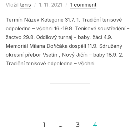
Vložil
tenis
Posted
1. 11. 2021
1 comment
on
Termín Název Kategorie 31.7. 1. Tradiční tenisové
odpoledne – všichni 16.-19.8. Tenisové soustředění –
žactvo 29.8. Oddílový turnaj – baby, žáci 4.9.
Memoriál Milana Dořičáka dospělí 11.9. Sdružený
okresní přebor Vsetín , Nový Jičín – baby 18.9. 2.
Tradiční tenisové odpoledne – všichni
1
…
3
4
Navigace