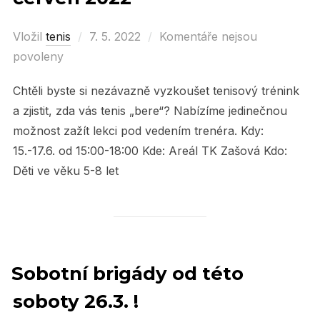
Vložil
tenis
Posted
7. 5. 2022
Komentáře nejsou
povoleny
on
Chtěli byste si nezávazně vyzkoušet tenisový trénink
a zjistit, zda vás tenis „bere“? Nabízíme jedinečnou
možnost zažít lekci pod vedením trenéra. Kdy:
15.-17.6. od 15:00-18:00 Kde: Areál TK Zašová Kdo:
Děti ve věku 5-8 let
Sobotní brigády od této
soboty 26.3. !