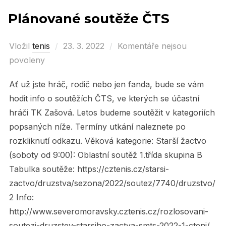
Plánované soutěže ČTS
Vložil
tenis
Posted
23. 3. 2022
Komentáře nejsou
povoleny
on
Ať už jste hráč, rodič nebo jen fanda, bude se vám
hodit info o soutěžích ČTS, ve kterých se účastní
hráči TK Zašová. Letos budeme soutěžit v kategoriích
popsaných níže. Termíny utkání naleznete po
rozkliknutí odkazu. Věková kategorie: Starší žactvo
(soboty od 9:00): Oblastní soutěž 1.třída skupina B
Tabulka soutěže: https://cztenis.cz/starsi-
zactvo/druzstva/sezona/2022/soutez/7740/druzstvo/
2 Info:
http://www.severomoravsky.cztenis.cz/rozlosovani-
soutezi-druzstev-starsiho-zactva-smts-2022-1-cteni/