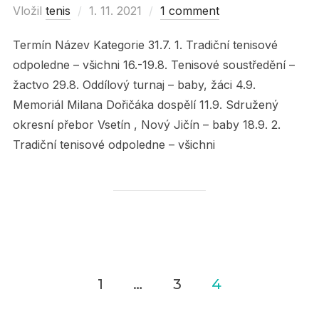
Vložil
tenis
Posted
1. 11. 2021
1 comment
on
Termín Název Kategorie 31.7. 1. Tradiční tenisové
odpoledne – všichni 16.-19.8. Tenisové soustředění –
žactvo 29.8. Oddílový turnaj – baby, žáci 4.9.
Memoriál Milana Dořičáka dospělí 11.9. Sdružený
okresní přebor Vsetín , Nový Jičín – baby 18.9. 2.
Tradiční tenisové odpoledne – všichni
1
…
3
4
Navigace