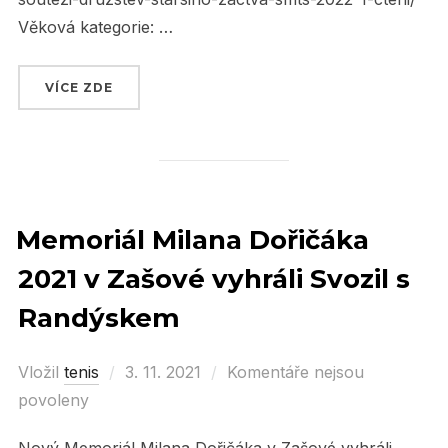
Věková kategorie: …
VÍCE ZDE
„PLÁNOVANÉ SOUTĚŽE ČTS“
Memoriál Milana Dořičáka
2021 v Zašové vyhráli Svozil s
Randýskem
Vložil
tenis
Posted
3. 11. 2021
Komentáře nejsou
povoleny
on