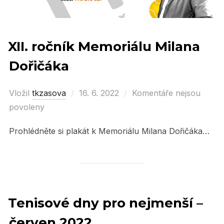
XII. ročník Memoriálu Milana
Dořičáka
Vložil
tkzasova
Posted
16. 6. 2022
Komentáře nejsou
povoleny
on
Prohlédněte si plakát k Memoriálu Milana Dořičáka…
Tenisové dny pro nejmenší –
červen 2022