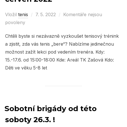
Vložil
tenis
Posted
7. 5. 2022
Komentáře nejsou
povoleny
on
Chtěli byste si nezávazně vyzkoušet tenisový trénink
a zjistit, zda vás tenis „bere“? Nabízíme jedinečnou
možnost zažít lekci pod vedením trenéra. Kdy:
15.-17.6. od 15:00-18:00 Kde: Areál TK Zašová Kdo:
Děti ve věku 5-8 let
Sobotní brigády od této
soboty 26.3. !