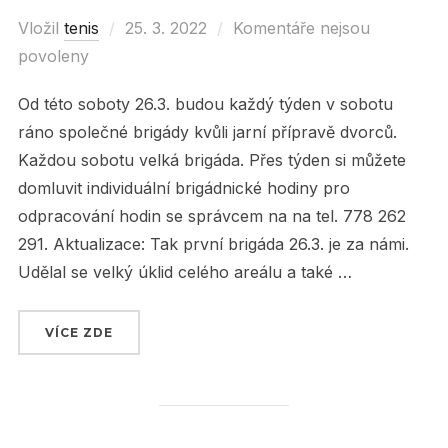
Vložil
tenis
Posted
25. 3. 2022
Komentáře nejsou
povoleny
on
Od této soboty 26.3. budou každý týden v sobotu
ráno společné brigády kvůli jarní přípravě dvorců.
Každou sobotu velká brigáda. Přes týden si můžete
domluvit individuální brigádnické hodiny pro
odpracování hodin se správcem na na tel. 778 262
291. Aktualizace: Tak první brigáda 26.3. je za námi.
Udělal se velký úklid celého areálu a také …
VÍCE ZDE
„SOBOTNÍ BRIGÁDY OD TÉTO SOBOTY 26.3. !