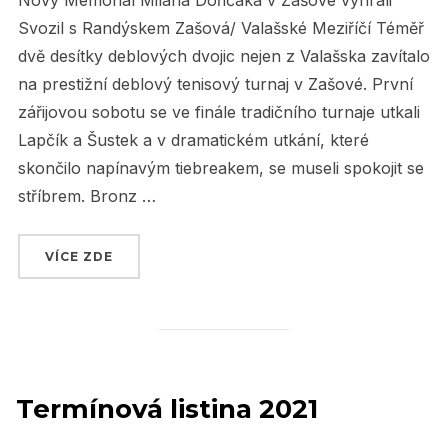
Nový Memoriál Milana Dořičáka v Zašové vyhráli
Svozil s Randýskem Zašová/ Valašské Meziříčí Téměř
dvě desítky deblových dvojic nejen z Valašska zavítalo
na prestižní deblový tenisový turnaj v Zašové. První
zářijovou sobotu se ve finále tradičního turnaje utkali
Lapčík a Šustek a v dramatickém utkání, které
skončilo napínavým tiebreakem, se museli spokojit se
stříbrem. Bronz …
VÍCE ZDE
„MEMORIÁL MILANA DOŘIČÁKA 2021 V ZAŠO
Termínová listina 2021