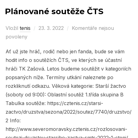
Plánované soutěže ČTS
Vložil
tenis
Posted
23. 3. 2022
Komentáře nejsou
povoleny
on
Ať už jste hráč, rodič nebo jen fanda, bude se vám
hodit info o soutěžích ČTS, ve kterých se účastní
hráči TK Zašová. Letos budeme soutěžit v kategoriích
popsaných níže. Termíny utkání naleznete po
rozkliknutí odkazu. Věková kategorie: Starší žactvo
(soboty od 9:00): Oblastní soutěž 1.třída skupina B
Tabulka soutěže: https://cztenis.cz/starsi-
zactvo/druzstva/sezona/2022/soutez/7740/druzstvo/
2 Info:
http://www.severomoravsky.cztenis.cz/rozlosovani-
soutezi-druzstev-starsiho-zactva-smts-2022-1-cteni/