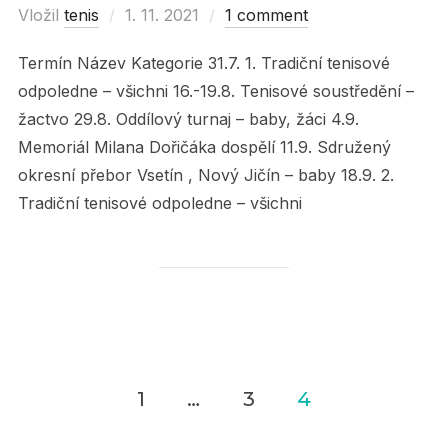
Vložil
tenis
Posted
1. 11. 2021
1 comment
on
Termín Název Kategorie 31.7. 1. Tradiční tenisové
odpoledne – všichni 16.-19.8. Tenisové soustředění –
žactvo 29.8. Oddílový turnaj – baby, žáci 4.9.
Memoriál Milana Dořičáka dospělí 11.9. Sdružený
okresní přebor Vsetín , Nový Jičín – baby 18.9. 2.
Tradiční tenisové odpoledne – všichni
1
…
3
4
Navigace