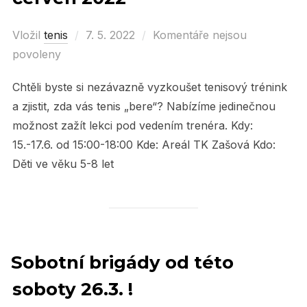
Vložil
tenis
Posted
7. 5. 2022
Komentáře nejsou
povoleny
on
Chtěli byste si nezávazně vyzkoušet tenisový trénink
a zjistit, zda vás tenis „bere“? Nabízíme jedinečnou
možnost zažít lekci pod vedením trenéra. Kdy:
15.-17.6. od 15:00-18:00 Kde: Areál TK Zašová Kdo:
Děti ve věku 5-8 let
Sobotní brigády od této
soboty 26.3. !