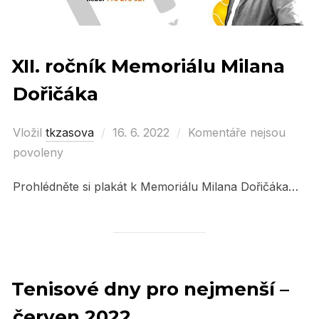
XII. ročník Memoriálu Milana
Dořičáka
Vložil
tkzasova
Posted
16. 6. 2022
Komentáře nejsou
povoleny
on
Prohlédněte si plakát k Memoriálu Milana Dořičáka…
Tenisové dny pro nejmenší –
červen 2022