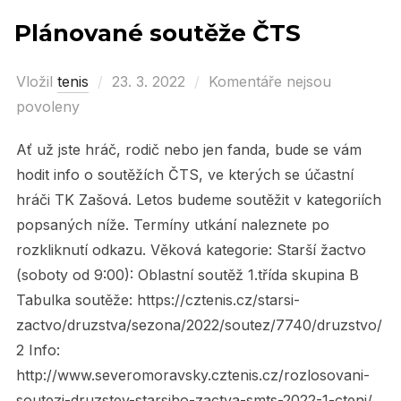
Plánované soutěže ČTS
Vložil
tenis
Posted
23. 3. 2022
Komentáře nejsou
povoleny
on
Ať už jste hráč, rodič nebo jen fanda, bude se vám
hodit info o soutěžích ČTS, ve kterých se účastní
hráči TK Zašová. Letos budeme soutěžit v kategoriích
popsaných níže. Termíny utkání naleznete po
rozkliknutí odkazu. Věková kategorie: Starší žactvo
(soboty od 9:00): Oblastní soutěž 1.třída skupina B
Tabulka soutěže: https://cztenis.cz/starsi-
zactvo/druzstva/sezona/2022/soutez/7740/druzstvo/
2 Info:
http://www.severomoravsky.cztenis.cz/rozlosovani-
soutezi-druzstev-starsiho-zactva-smts-2022-1-cteni/