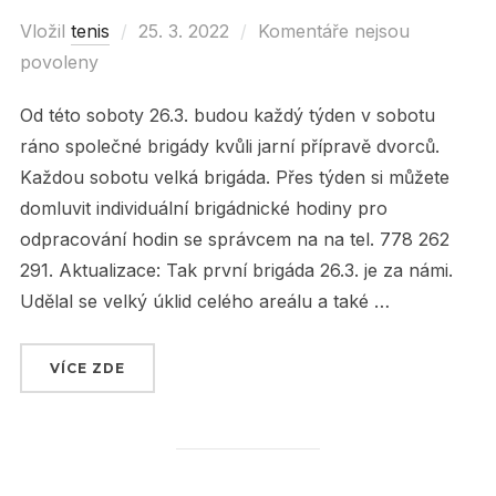
Vložil
tenis
Posted
25. 3. 2022
Komentáře nejsou
povoleny
on
Od této soboty 26.3. budou každý týden v sobotu
ráno společné brigády kvůli jarní přípravě dvorců.
Každou sobotu velká brigáda. Přes týden si můžete
domluvit individuální brigádnické hodiny pro
odpracování hodin se správcem na na tel. 778 262
291. Aktualizace: Tak první brigáda 26.3. je za námi.
Udělal se velký úklid celého areálu a také …
VÍCE ZDE
„SOBOTNÍ BRIGÁDY OD TÉTO SOBOTY 26.3. !