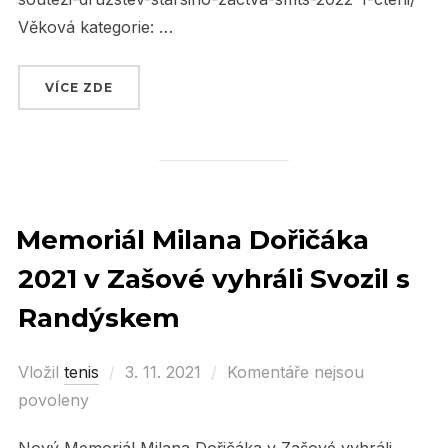
Věková kategorie: …
VÍCE ZDE
„PLÁNOVANÉ SOUTĚŽE ČTS“
Memoriál Milana Dořičáka
2021 v Zašové vyhráli Svozil s
Randýskem
Vložil
tenis
Posted
3. 11. 2021
Komentáře nejsou
povoleny
on