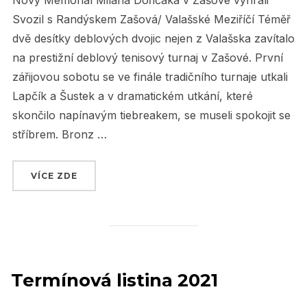
Nový Memoriál Milana Dořičáka v Zašové vyhráli
Svozil s Randýskem Zašová/ Valašské Meziříčí Téměř
dvě desítky deblových dvojic nejen z Valašska zavítalo
na prestižní deblový tenisový turnaj v Zašové. První
zářijovou sobotu se ve finále tradičního turnaje utkali
Lapčík a Šustek a v dramatickém utkání, které
skončilo napínavým tiebreakem, se museli spokojit se
stříbrem. Bronz …
VÍCE ZDE
„MEMORIÁL MILANA DOŘIČÁKA 2021 V ZAŠO
Termínová listina 2021