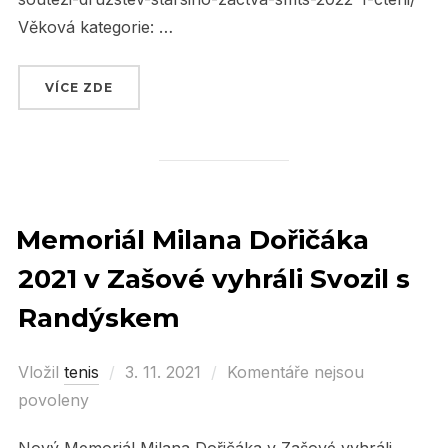
Věková kategorie: …
VÍCE ZDE
„PLÁNOVANÉ SOUTĚŽE ČTS“
Memoriál Milana Dořičáka
2021 v Zašové vyhráli Svozil s
Randýskem
Vložil
tenis
Posted
3. 11. 2021
Komentáře nejsou
povoleny
on