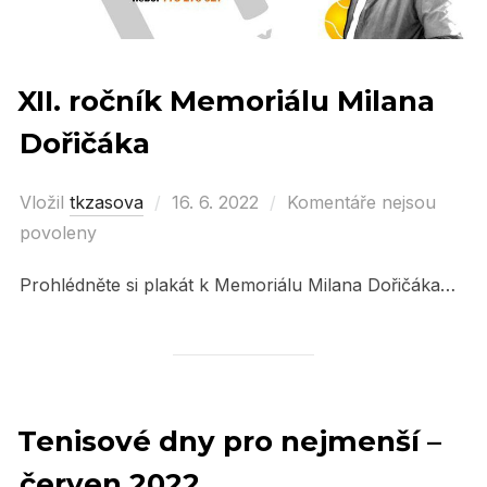
XII. ročník Memoriálu Milana
Dořičáka
Vložil
tkzasova
Posted
16. 6. 2022
Komentáře nejsou
povoleny
on
Prohlédněte si plakát k Memoriálu Milana Dořičáka…
Tenisové dny pro nejmenší –
červen 2022