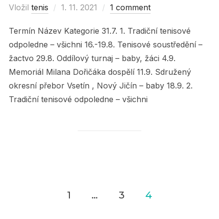
Vložil
tenis
Posted
1. 11. 2021
1 comment
on
Termín Název Kategorie 31.7. 1. Tradiční tenisové
odpoledne – všichni 16.-19.8. Tenisové soustředění –
žactvo 29.8. Oddílový turnaj – baby, žáci 4.9.
Memoriál Milana Dořičáka dospělí 11.9. Sdružený
okresní přebor Vsetín , Nový Jičín – baby 18.9. 2.
Tradiční tenisové odpoledne – všichni
1
…
3
4
Navigace