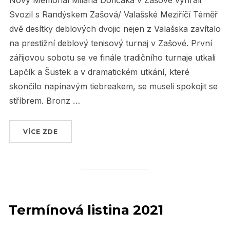
Nový Memoriál Milana Dořičáka v Zašové vyhráli
Svozil s Randýskem Zašová/ Valašské Meziříčí Téměř
dvě desítky deblových dvojic nejen z Valašska zavítalo
na prestižní deblový tenisový turnaj v Zašové. První
zářijovou sobotu se ve finále tradičního turnaje utkali
Lapčík a Šustek a v dramatickém utkání, které
skončilo napínavým tiebreakem, se museli spokojit se
stříbrem. Bronz …
VÍCE ZDE
„MEMORIÁL MILANA DOŘIČÁKA 2021 V ZAŠO
Termínová listina 2021