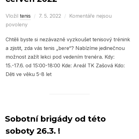
Vložil
tenis
Posted
7. 5. 2022
Komentáře nejsou
povoleny
on
Chtěli byste si nezávazně vyzkoušet tenisový trénink
a zjistit, zda vás tenis „bere“? Nabízíme jedinečnou
možnost zažít lekci pod vedením trenéra. Kdy:
15.-17.6. od 15:00-18:00 Kde: Areál TK Zašová Kdo:
Děti ve věku 5-8 let
Sobotní brigády od této
soboty 26.3. !