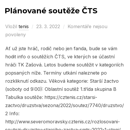
Plánované soutěže ČTS
Vložil
tenis
Posted
23. 3. 2022
Komentáře nejsou
povoleny
on
Ať už jste hráč, rodič nebo jen fanda, bude se vám
hodit info o soutěžích ČTS, ve kterých se účastní
hráči TK Zašová. Letos budeme soutěžit v kategoriích
popsaných níže. Termíny utkání naleznete po
rozkliknutí odkazu. Věková kategorie: Starší žactvo
(soboty od 9:00): Oblastní soutěž 1.třída skupina B
Tabulka soutěže: https://cztenis.cz/starsi-
zactvo/druzstva/sezona/2022/soutez/7740/druzstvo/
2 Info:
http://www.severomoravsky.cztenis.cz/rozlosovani-
soutezi-druzstev-starsiho-zactva-smts-2022-1-cteni/