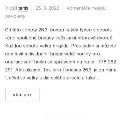
Vložil
tenis
Posted
25. 3. 2022
Komentáře nejsou
povoleny
on
Od této soboty 26.3. budou každý týden v sobotu
ráno společné brigády kvůli jarní přípravě dvorců.
Každou sobotu velká brigáda. Přes týden si můžete
domluvit individuální brigádnické hodiny pro
odpracování hodin se správcem na na tel. 778 262
291. Aktualizace: Tak první brigáda 26.3. je za námi.
Udělal se velký úklid celého areálu a také …
VÍCE ZDE
„SOBOTNÍ BRIGÁDY OD TÉTO SOBOTY 26.3. !