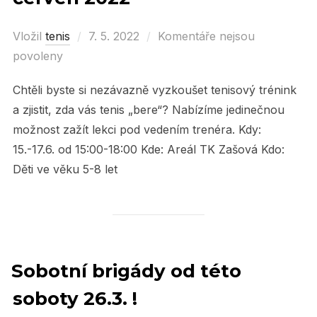
Vložil
tenis
Posted
7. 5. 2022
Komentáře nejsou
povoleny
on
Chtěli byste si nezávazně vyzkoušet tenisový trénink
a zjistit, zda vás tenis „bere“? Nabízíme jedinečnou
možnost zažít lekci pod vedením trenéra. Kdy:
15.-17.6. od 15:00-18:00 Kde: Areál TK Zašová Kdo:
Děti ve věku 5-8 let
Sobotní brigády od této
soboty 26.3. !