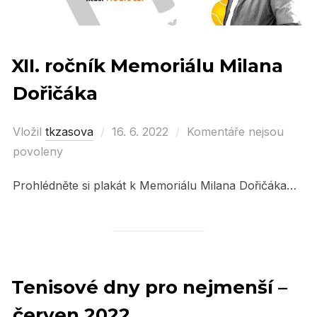
XII. ročník Memoriálu Milana
Dořičáka
Vložil
tkzasova
Posted
16. 6. 2022
Komentáře nejsou
povoleny
on
Prohlédněte si plakát k Memoriálu Milana Dořičáka…
Tenisové dny pro nejmenší –
červen 2022