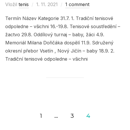
Vložil
tenis
Posted
1. 11. 2021
1 comment
on
Termín Název Kategorie 31.7. 1. Tradiční tenisové
odpoledne – všichni 16.-19.8. Tenisové soustředění –
žactvo 29.8. Oddílový turnaj – baby, žáci 4.9.
Memoriál Milana Dořičáka dospělí 11.9. Sdružený
okresní přebor Vsetín , Nový Jičín – baby 18.9. 2.
Tradiční tenisové odpoledne – všichni
1
…
3
4
Navigace