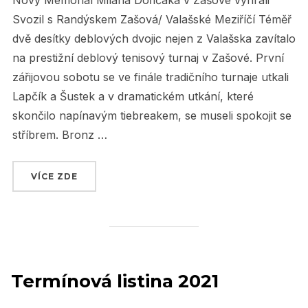
Nový Memoriál Milana Dořičáka v Zašové vyhráli
Svozil s Randýskem Zašová/ Valašské Meziříčí Téměř
dvě desítky deblových dvojic nejen z Valašska zavítalo
na prestižní deblový tenisový turnaj v Zašové. První
zářijovou sobotu se ve finále tradičního turnaje utkali
Lapčík a Šustek a v dramatickém utkání, které
skončilo napínavým tiebreakem, se museli spokojit se
stříbrem. Bronz …
VÍCE ZDE
„MEMORIÁL MILANA DOŘIČÁKA 2021 V ZAŠO
Termínová listina 2021