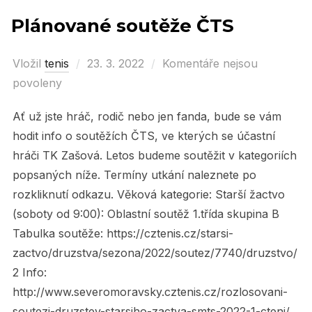
Plánované soutěže ČTS
Vložil
tenis
Posted
23. 3. 2022
Komentáře nejsou
povoleny
on
Ať už jste hráč, rodič nebo jen fanda, bude se vám
hodit info o soutěžích ČTS, ve kterých se účastní
hráči TK Zašová. Letos budeme soutěžit v kategoriích
popsaných níže. Termíny utkání naleznete po
rozkliknutí odkazu. Věková kategorie: Starší žactvo
(soboty od 9:00): Oblastní soutěž 1.třída skupina B
Tabulka soutěže: https://cztenis.cz/starsi-
zactvo/druzstva/sezona/2022/soutez/7740/druzstvo/
2 Info:
http://www.severomoravsky.cztenis.cz/rozlosovani-
soutezi-druzstev-starsiho-zactva-smts-2022-1-cteni/