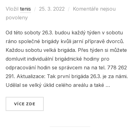
Vložil
tenis
Posted
25. 3. 2022
Komentáře nejsou
povoleny
on
Od této soboty 26.3. budou každý týden v sobotu
ráno společné brigády kvůli jarní přípravě dvorců.
Každou sobotu velká brigáda. Přes týden si můžete
domluvit individuální brigádnické hodiny pro
odpracování hodin se správcem na na tel. 778 262
291. Aktualizace: Tak první brigáda 26.3. je za námi.
Udělal se velký úklid celého areálu a také …
VÍCE ZDE
„SOBOTNÍ BRIGÁDY OD TÉTO SOBOTY 26.3. !