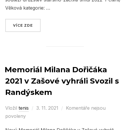
Věková kategorie: …
VÍCE ZDE
„PLÁNOVANÉ SOUTĚŽE ČTS“
Memoriál Milana Dořičáka
2021 v Zašové vyhráli Svozil s
Randýskem
Vložil
tenis
Posted
3. 11. 2021
Komentáře nejsou
povoleny
on