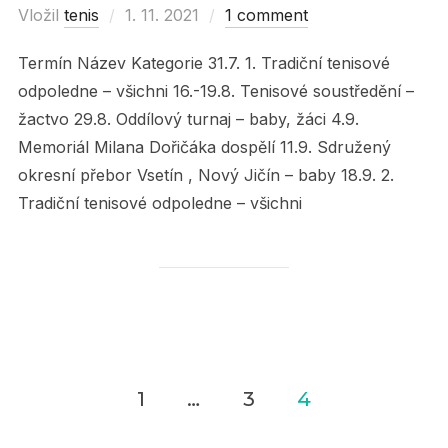
Vložil
tenis
Posted
1. 11. 2021
1 comment
on
Termín Název Kategorie 31.7. 1. Tradiční tenisové
odpoledne – všichni 16.-19.8. Tenisové soustředění –
žactvo 29.8. Oddílový turnaj – baby, žáci 4.9.
Memoriál Milana Dořičáka dospělí 11.9. Sdružený
okresní přebor Vsetín , Nový Jičín – baby 18.9. 2.
Tradiční tenisové odpoledne – všichni
1
…
3
4
Navigace