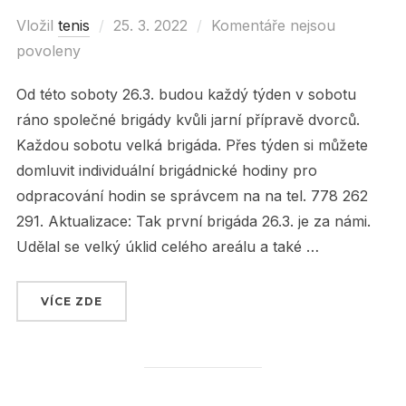
Vložil
tenis
Posted
25. 3. 2022
Komentáře nejsou
povoleny
on
Od této soboty 26.3. budou každý týden v sobotu
ráno společné brigády kvůli jarní přípravě dvorců.
Každou sobotu velká brigáda. Přes týden si můžete
domluvit individuální brigádnické hodiny pro
odpracování hodin se správcem na na tel. 778 262
291. Aktualizace: Tak první brigáda 26.3. je za námi.
Udělal se velký úklid celého areálu a také …
VÍCE ZDE
„SOBOTNÍ BRIGÁDY OD TÉTO SOBOTY 26.3. !