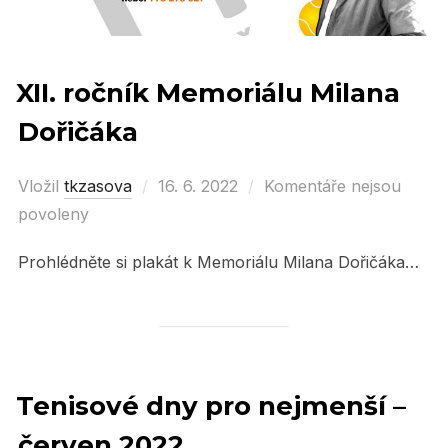
XII. ročník Memoriálu Milana
Dořičáka
Vložil
tkzasova
Posted
16. 6. 2022
Komentáře nejsou
povoleny
on
Prohlédněte si plakát k Memoriálu Milana Dořičáka…
Tenisové dny pro nejmenší –
červen 2022