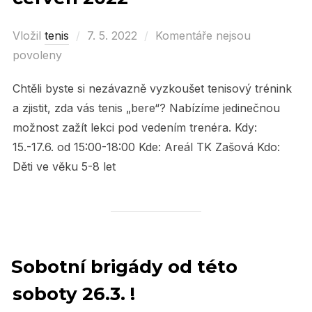
Vložil
tenis
Posted
7. 5. 2022
Komentáře nejsou
povoleny
on
Chtěli byste si nezávazně vyzkoušet tenisový trénink
a zjistit, zda vás tenis „bere“? Nabízíme jedinečnou
možnost zažít lekci pod vedením trenéra. Kdy:
15.-17.6. od 15:00-18:00 Kde: Areál TK Zašová Kdo:
Děti ve věku 5-8 let
Sobotní brigády od této
soboty 26.3. !