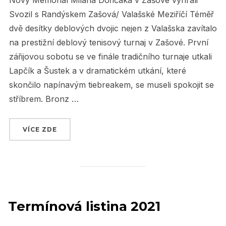
Nový Memoriál Milana Dořičáka v Zašové vyhráli
Svozil s Randýskem Zašová/ Valašské Meziříčí Téměř
dvě desítky deblových dvojic nejen z Valašska zavítalo
na prestižní deblový tenisový turnaj v Zašové. První
zářijovou sobotu se ve finále tradičního turnaje utkali
Lapčík a Šustek a v dramatickém utkání, které
skončilo napínavým tiebreakem, se museli spokojit se
stříbrem. Bronz …
VÍCE ZDE
„MEMORIÁL MILANA DOŘIČÁKA 2021 V ZAŠO
Termínová listina 2021