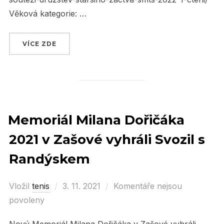
Věková kategorie: …
VÍCE ZDE
„PLÁNOVANÉ SOUTĚŽE ČTS“
Memoriál Milana Dořičáka
2021 v Zašové vyhráli Svozil s
Randýskem
Vložil
tenis
Posted
3. 11. 2021
Komentáře nejsou
povoleny
on