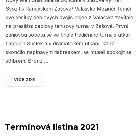
Nový Memoriál Milana Dořičáka v Zašové vyhráli
Svozil s Randýskem Zašová/ Valašské Meziříčí Téměř
dvě desítky deblových dvojic nejen z Valašska zavítalo
na prestižní deblový tenisový turnaj v Zašové. První
zářijovou sobotu se ve finále tradičního turnaje utkali
Lapčík a Šustek a v dramatickém utkání, které
skončilo napínavým tiebreakem, se museli spokojit se
stříbrem. Bronz …
VÍCE ZDE
„MEMORIÁL MILANA DOŘIČÁKA 2021 V ZAŠO
Termínová listina 2021