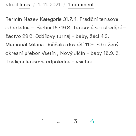
Vložil
tenis
Posted
1. 11. 2021
1 comment
on
Termín Název Kategorie 31.7. 1. Tradiční tenisové
odpoledne – všichni 16.-19.8. Tenisové soustředění –
žactvo 29.8. Oddílový turnaj – baby, žáci 4.9.
Memoriál Milana Dořičáka dospělí 11.9. Sdružený
okresní přebor Vsetín , Nový Jičín – baby 18.9. 2.
Tradiční tenisové odpoledne – všichni
1
…
3
4
Navigace