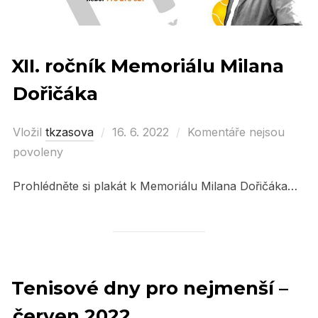
XII. ročník Memoriálu Milana
Dořičáka
Vložil
tkzasova
Posted
16. 6. 2022
Komentáře nejsou
povoleny
on
Prohlédněte si plakát k Memoriálu Milana Dořičáka…
Tenisové dny pro nejmenší –
červen 2022