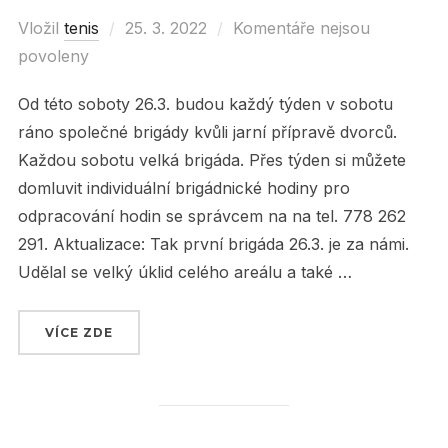
Vložil
tenis
Posted
25. 3. 2022
Komentáře nejsou
povoleny
on
Od této soboty 26.3. budou každý týden v sobotu
ráno společné brigády kvůli jarní přípravě dvorců.
Každou sobotu velká brigáda. Přes týden si můžete
domluvit individuální brigádnické hodiny pro
odpracování hodin se správcem na na tel. 778 262
291. Aktualizace: Tak první brigáda 26.3. je za námi.
Udělal se velký úklid celého areálu a také …
VÍCE ZDE
„SOBOTNÍ BRIGÁDY OD TÉTO SOBOTY 26.3. !