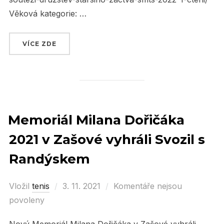
Věková kategorie: …
VÍCE ZDE
„PLÁNOVANÉ SOUTĚŽE ČTS“
Memoriál Milana Dořičáka
2021 v Zašové vyhráli Svozil s
Randýskem
Vložil
tenis
Posted
3. 11. 2021
Komentáře nejsou
povoleny
on