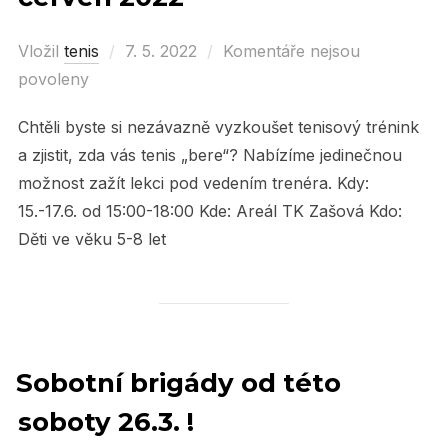
Vložil
tenis
Posted
7. 5. 2022
Komentáře nejsou
povoleny
on
Chtěli byste si nezávazně vyzkoušet tenisový trénink
a zjistit, zda vás tenis „bere“? Nabízíme jedinečnou
možnost zažít lekci pod vedením trenéra. Kdy:
15.-17.6. od 15:00-18:00 Kde: Areál TK Zašová Kdo:
Děti ve věku 5-8 let
Sobotní brigády od této
soboty 26.3. !