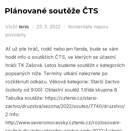
Plánované soutěže ČTS
Vložil
tenis
Posted
23. 3. 2022
Komentáře nejsou
povoleny
on
Ať už jste hráč, rodič nebo jen fanda, bude se vám
hodit info o soutěžích ČTS, ve kterých se účastní
hráči TK Zašová. Letos budeme soutěžit v kategoriích
popsaných níže. Termíny utkání naleznete po
rozkliknutí odkazu. Věková kategorie: Starší žactvo
(soboty od 9:00): Oblastní soutěž 1.třída skupina B
Tabulka soutěže: https://cztenis.cz/starsi-
zactvo/druzstva/sezona/2022/soutez/7740/druzstvo/
2 Info:
http://www.severomoravsky.cztenis.cz/rozlosovani-
soutezi-druzstev-starsiho-zactva-smts-2022-1-cteni/