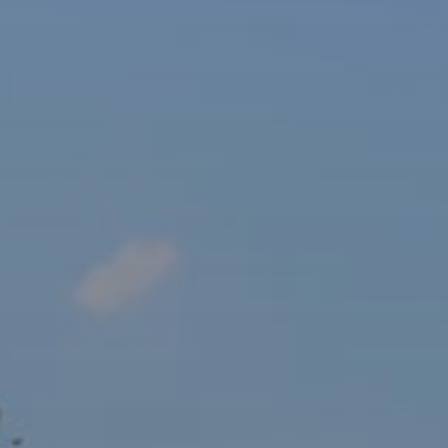
sový Klub Z
AKTUALITY ZDE