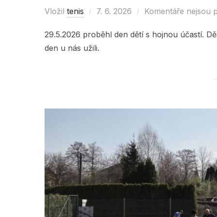
Vložil
tenis
Posted
7. 6. 2026
Komentáře nejsou 
on
29.5.2026 proběhl den dětí s hojnou účastí. Děk
den u nás užili.