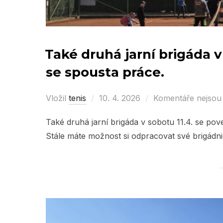
Také druhá jarní brigáda v
se spousta práce.
Vložil
tenis
Posted
10. 4. 2026
Komentáře nejsou
on
Také druhá jarní brigáda v sobotu 11.4. se po
Stále máte možnost si odpracovat své brigádn