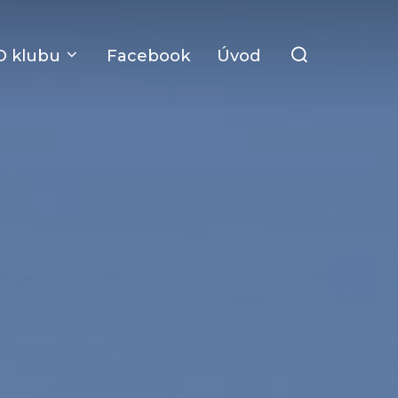
Search
O klubu
Facebook
Úvod
for: