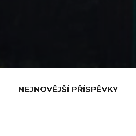
content
NEJNOVĚJŠÍ PŘÍSPĚVKY