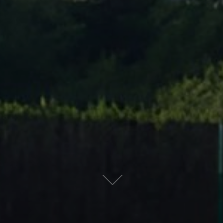
Scroll
down
to