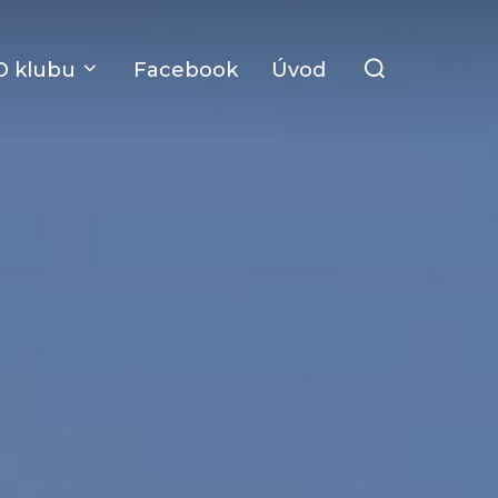
Search
O klubu
Facebook
Úvod
for: