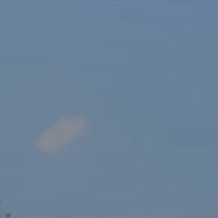
sový Klub Z
AKTUALITY ZDE