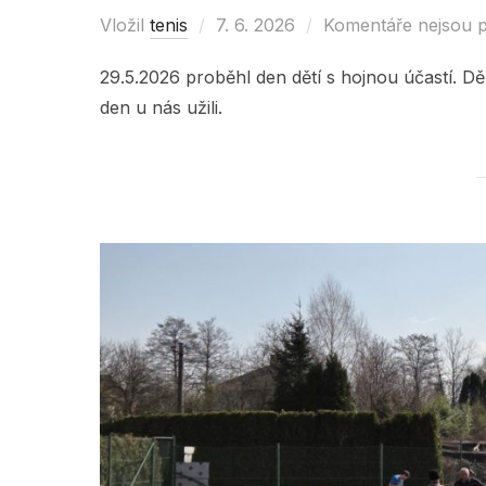
Vložil
tenis
Posted
7. 6. 2026
Komentáře nejsou 
on
29.5.2026 proběhl den dětí s hojnou účastí. Děk
den u nás užili.