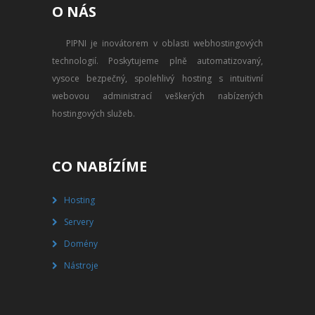
O NÁS
PŘEVOD NA PLACENÝ SSD
WEBHOSTING
PIPNI je inovátorem v oblasti webhostingových
technologií. Poskytujeme plně automatizovaný,
PŘEHLED SSD MULTIHOSTINGU
vysoce bezpečný, spolehlivý hosting s intuitivní
REGISTRACE SSD MULTIHOSTINGU
webovou administrací veškerých nabízených
hostingových služeb.
SERVERY
PŘEHLED VPS
CO NABÍZÍME
REGISTRACE VPS
Hosting
Servery
PŘEHLED VIRTUALBOXU
Domény
REGISTRACE VIRTUALBOXU
Nástroje
PŘEHLED BLADESERVERU