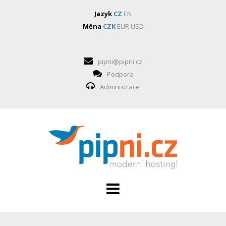
Jazyk
CZ
EN
Měna
CZK
EUR
USD
pipni@pipni.cz
Podpora
Administrace
HOSTING