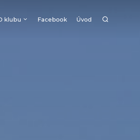
Search
O klubu
Facebook
Úvod
for: