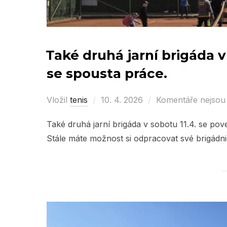
Také druhá jarní brigáda v
se spousta práce.
Vložil
tenis
Posted
10. 4. 2026
Komentáře nejsou
on
Také druhá jarní brigáda v sobotu 11.4. se po
Stále máte možnost si odpracovat své brigádn