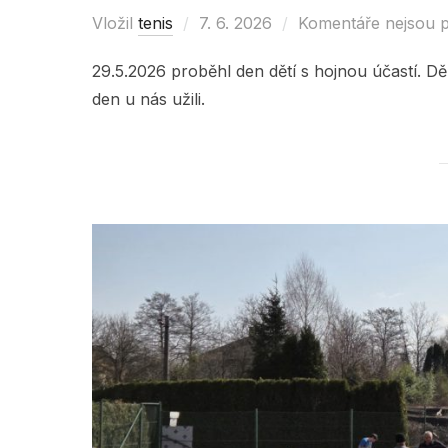
Vložil
tenis
Posted
7. 6. 2026
Komentáře nejsou 
on
29.5.2026 proběhl den dětí s hojnou účastí. Děk
den u nás užili.