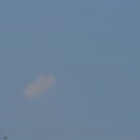
sový Klub Z
AKTUALITY ZDE