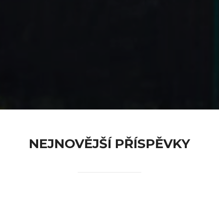
content
NEJNOVĚJŠÍ PŘÍSPĚVKY