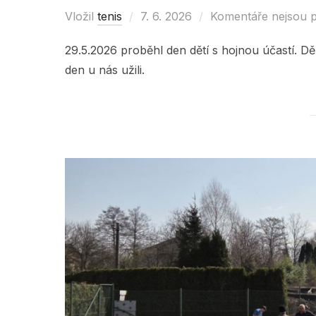
Vložil
tenis
Posted
7. 6. 2026
Komentáře nejsou 
on
29.5.2026 proběhl den dětí s hojnou účastí. Děk
den u nás užili.