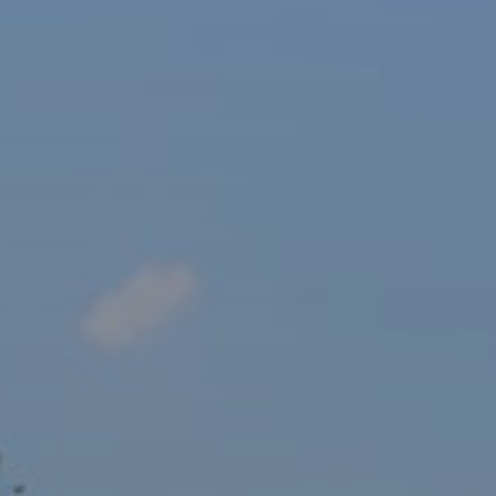
sový Klub Z
AKTUALITY ZDE