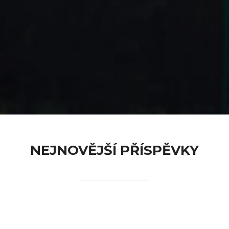
content
NEJNOVĚJŠÍ PŘÍSPĚVKY