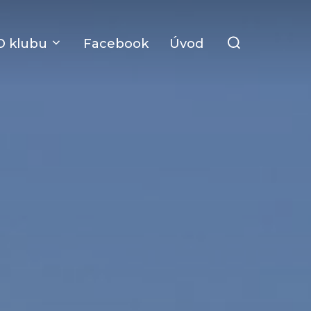
Search
O klubu
Facebook
Úvod
for: