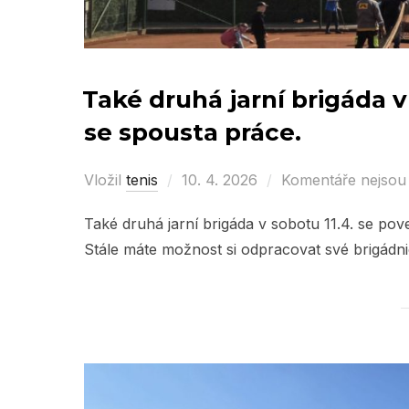
Také druhá jarní brigáda v
se spousta práce.
Vložil
tenis
Posted
10. 4. 2026
Komentáře nejsou
on
Také druhá jarní brigáda v sobotu 11.4. se po
Stále máte možnost si odpracovat své brigádn