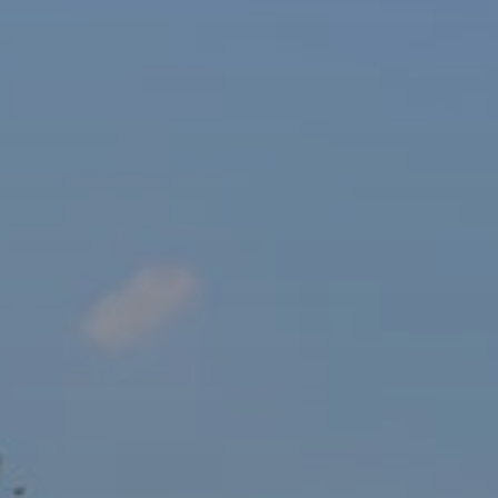
sový Klub Z
AKTUALITY ZDE