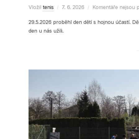
Vložil
tenis
Posted
7. 6. 2026
Komentáře nejsou 
on
29.5.2026 proběhl den dětí s hojnou účastí. Děk
den u nás užili.