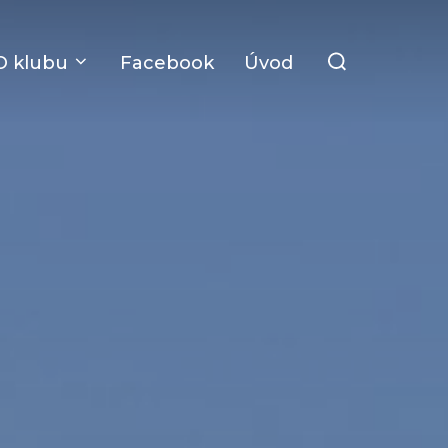
Search
O klubu
Facebook
Úvod
for: