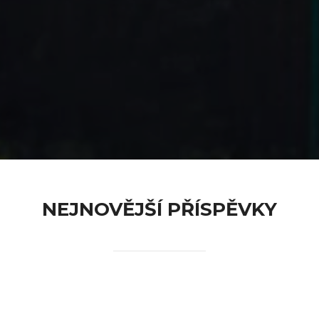
content
NEJNOVĚJŠÍ PŘÍSPĚVKY