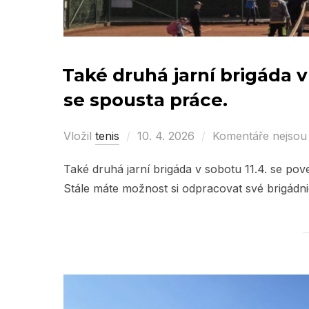
Také druhá jarní brigáda v
se spousta práce.
Vložil
tenis
Posted
10. 4. 2026
Komentáře nejsou
on
Také druhá jarní brigáda v sobotu 11.4. se po
Stále máte možnost si odpracovat své brigádn