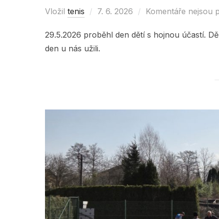
Vložil
tenis
Posted
7. 6. 2026
Komentáře nejsou 
on
29.5.2026 proběhl den dětí s hojnou účastí. Děk
den u nás užili.