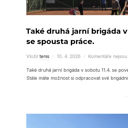
Také druhá jarní brigáda v
se spousta práce.
Vložil
tenis
Posted
10. 4. 2026
Komentáře nejsou
on
Také druhá jarní brigáda v sobotu 11.4. se po
Stále máte možnost si odpracovat své brigádn