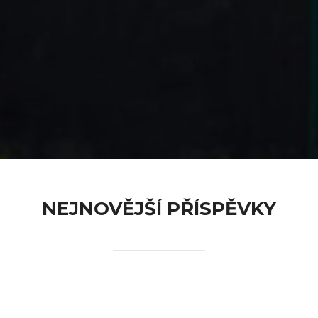
content
NEJNOVĚJŠÍ PŘÍSPĚVKY