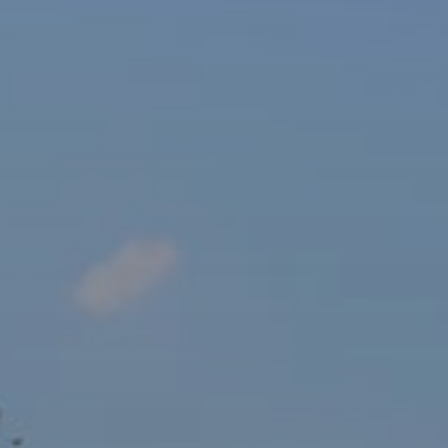
sový Klub Z
AKTUALITY ZDE