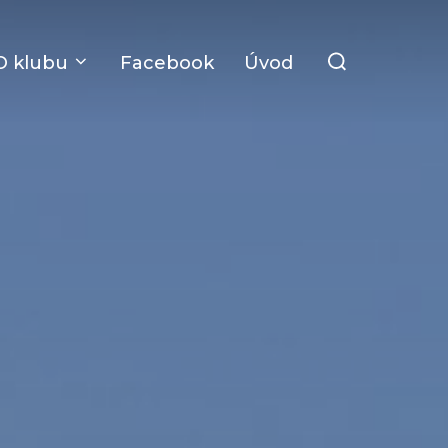
Search
O klubu
Facebook
Úvod
for: