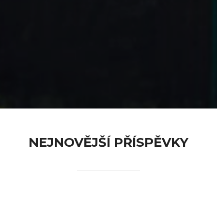
content
NEJNOVĚJŠÍ PŘÍSPĚVKY