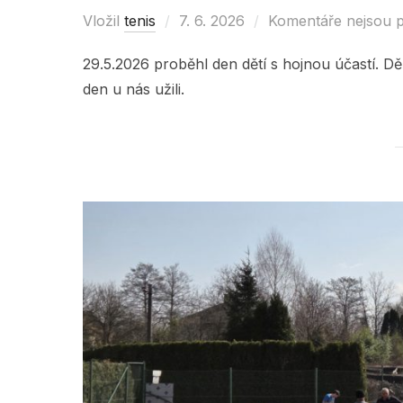
Vložil
tenis
Posted
7. 6. 2026
Komentáře nejsou 
on
29.5.2026 proběhl den dětí s hojnou účastí. Děk
den u nás užili.