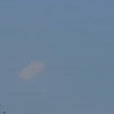
sový Klub Z
AKTUALITY ZDE