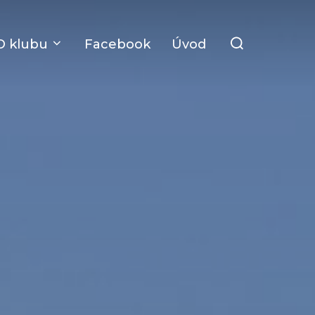
Search
O klubu
Facebook
Úvod
for: