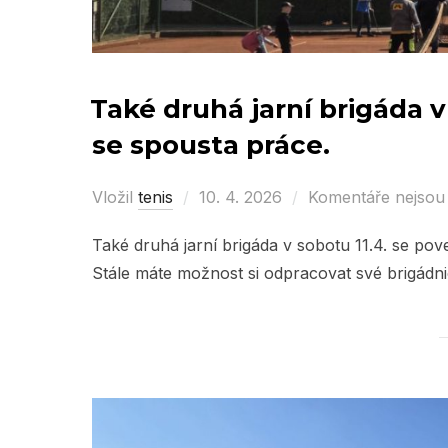
Také druhá jarní brigáda v
se spousta práce.
Vložil
tenis
Posted
10. 4. 2026
Komentáře nejsou
on
Také druhá jarní brigáda v sobotu 11.4. se po
Stále máte možnost si odpracovat své brigádn