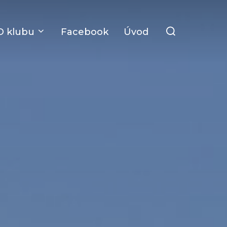
Search
O klubu
Facebook
Úvod
for: