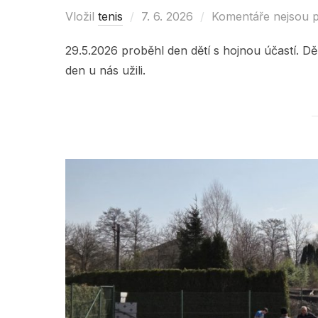
Vložil
tenis
Posted
7. 6. 2026
Komentáře nejsou 
on
29.5.2026 proběhl den dětí s hojnou účastí. Děk
den u nás užili.