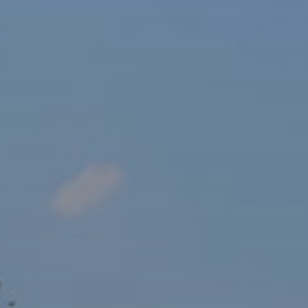
sový Klub Z
AKTUALITY ZDE