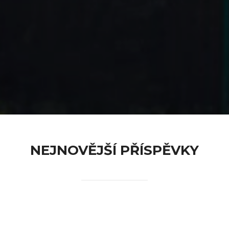
content
NEJNOVĚJŠÍ PŘÍSPĚVKY