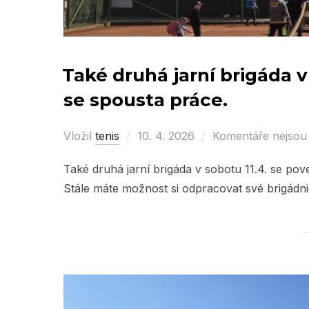
Také druhá jarní brigáda v
se spousta práce.
Vložil
tenis
Posted
10. 4. 2026
Komentáře nejsou
on
Také druhá jarní brigáda v sobotu 11.4. se po
Stále máte možnost si odpracovat své brigádn