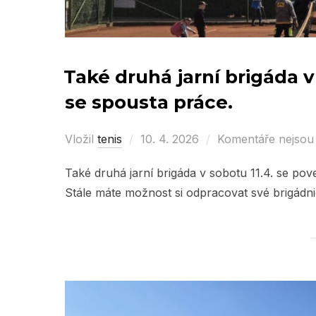
Také druhá jarní brigáda v
se spousta práce.
Vložil
tenis
Posted
10. 4. 2026
Komentáře nejsou
on
Také druhá jarní brigáda v sobotu 11.4. se po
Stále máte možnost si odpracovat své brigádn