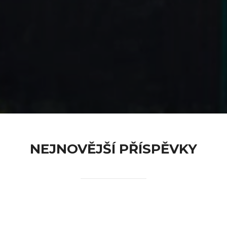
content
NEJNOVĚJŠÍ PŘÍSPĚVKY