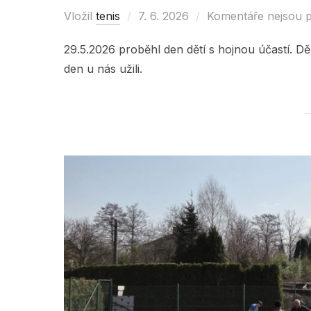
Vložil
tenis
Posted
7. 6. 2026
Komentáře nejsou 
on
29.5.2026 proběhl den dětí s hojnou účastí. Děk
den u nás užili.