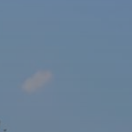
sový Klub Z
AKTUALITY ZDE