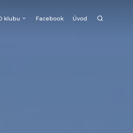
Search
O klubu
Facebook
Úvod
for: