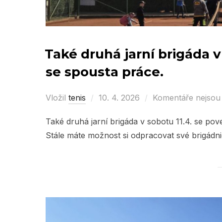
Také druhá jarní brigáda v
se spousta práce.
Vložil
tenis
Posted
10. 4. 2026
Komentáře nejsou
on
Také druhá jarní brigáda v sobotu 11.4. se po
Stále máte možnost si odpracovat své brigádn