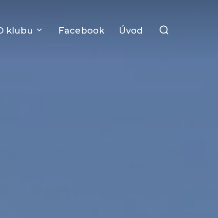
Search
O klubu
Facebook
Úvod
for: