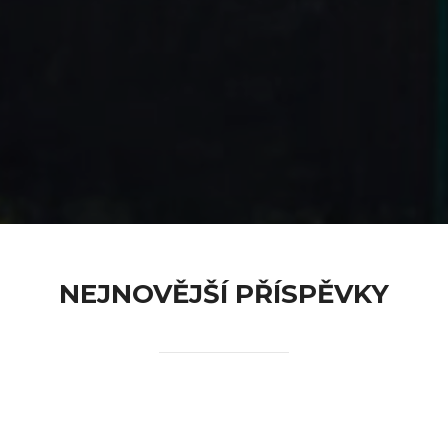
content
NEJNOVĚJŠÍ PŘÍSPĚVKY