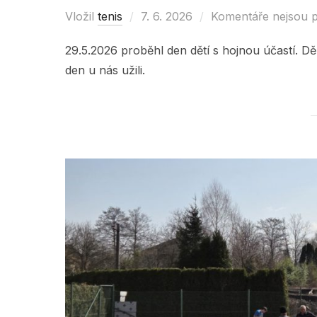
Vložil
tenis
Posted
7. 6. 2026
Komentáře nejsou 
on
29.5.2026 proběhl den dětí s hojnou účastí. Děk
den u nás užili.