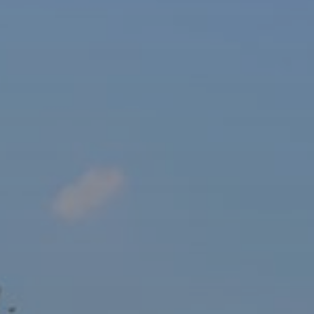
sový Klub Z
AKTUALITY ZDE