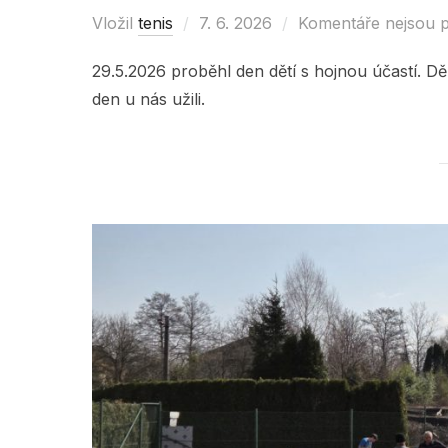
Vložil
tenis
Posted
7. 6. 2026
Komentáře nejsou 
on
29.5.2026 proběhl den dětí s hojnou účastí. Děk
den u nás užili.