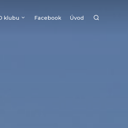
Search
O klubu
Facebook
Úvod
for: