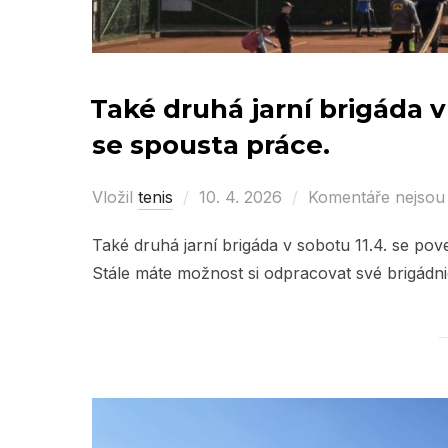
Také druhá jarní brigáda v
se spousta práce.
Vložil
tenis
Posted
10. 4. 2026
Komentáře nejsou
on
Také druhá jarní brigáda v sobotu 11.4. se po
Stále máte možnost si odpracovat své brigádn