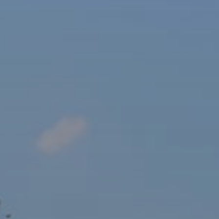
sový Klub Z
AKTUALITY ZDE