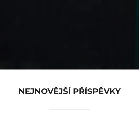
content
NEJNOVĚJŠÍ PŘÍSPĚVKY