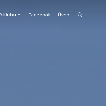
Search
O klubu
Facebook
Úvod
for: