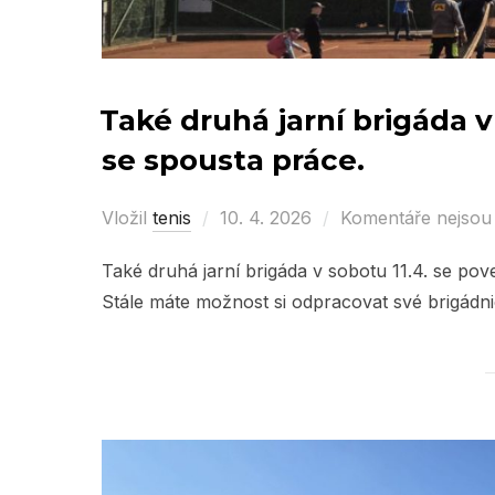
Také druhá jarní brigáda v
se spousta práce.
Vložil
tenis
Posted
10. 4. 2026
Komentáře nejsou
on
Také druhá jarní brigáda v sobotu 11.4. se po
Stále máte možnost si odpracovat své brigádn