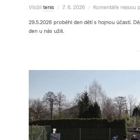
Vložil
tenis
Posted
7. 6. 2026
Komentáře nejsou 
on
29.5.2026 proběhl den dětí s hojnou účastí. Děk
den u nás užili.