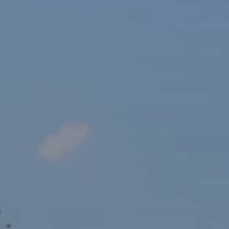
sový Klub Z
AKTUALITY ZDE