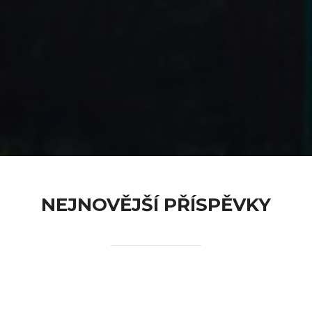
content
NEJNOVĚJŠÍ PŘÍSPĚVKY