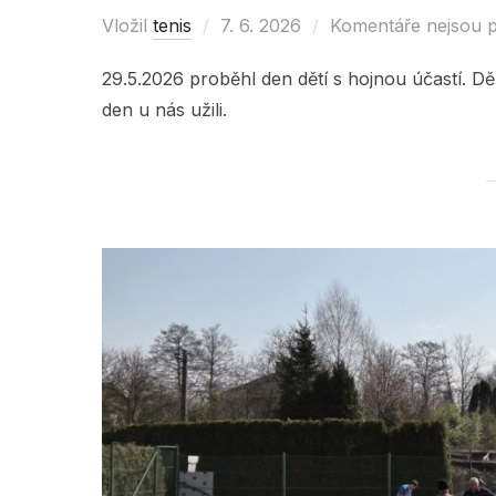
Vložil
tenis
Posted
7. 6. 2026
Komentáře nejsou 
on
29.5.2026 proběhl den dětí s hojnou účastí. Děk
den u nás užili.