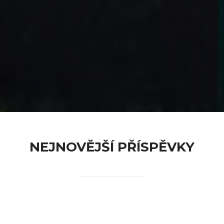
content
NEJNOVĚJŠÍ PŘÍSPĚVKY