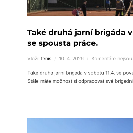
Také druhá jarní brigáda v
se spousta práce.
Vložil
tenis
Posted
10. 4. 2026
Komentáře nejsou
on
Také druhá jarní brigáda v sobotu 11.4. se po
Stále máte možnost si odpracovat své brigádn