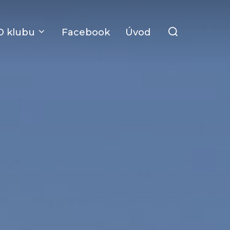
Search
O klubu
Facebook
Úvod
for: