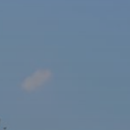
sový Klub Z
AKTUALITY ZDE