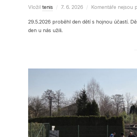
Vložil
tenis
Posted
7. 6. 2026
Komentáře nejsou 
on
29.5.2026 proběhl den dětí s hojnou účastí. Děk
den u nás užili.