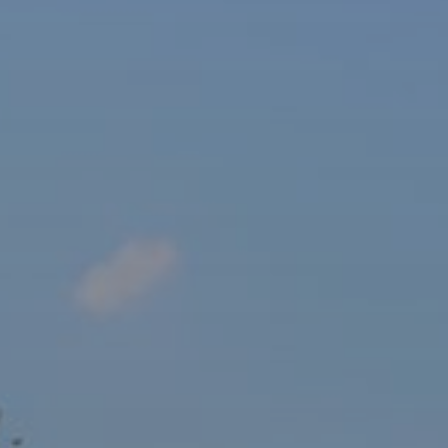
sový Klub Z
AKTUALITY ZDE