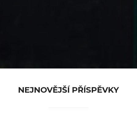
content
NEJNOVĚJŠÍ PŘÍSPĚVKY