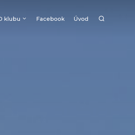
Search
O klubu
Facebook
Úvod
for: