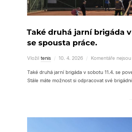
Také druhá jarní brigáda v
se spousta práce.
Vložil
tenis
Posted
10. 4. 2026
Komentáře nejsou
on
Také druhá jarní brigáda v sobotu 11.4. se po
Stále máte možnost si odpracovat své brigádn