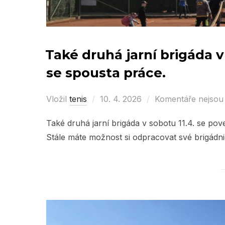
Také druhá jarní brigáda v
se spousta práce.
Vložil
tenis
Posted
10. 4. 2026
Komentáře nejsou
on
Také druhá jarní brigáda v sobotu 11.4. se po
Stále máte možnost si odpracovat své brigádn