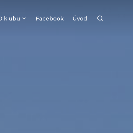
Search
O klubu
Facebook
Úvod
for: