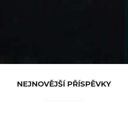
content
NEJNOVĚJŠÍ PŘÍSPĚVKY