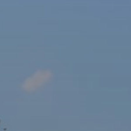
sový Klub Z
AKTUALITY ZDE