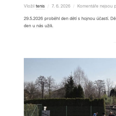
Vložil
tenis
Posted
7. 6. 2026
Komentáře nejsou 
on
29.5.2026 proběhl den dětí s hojnou účastí. Děk
den u nás užili.