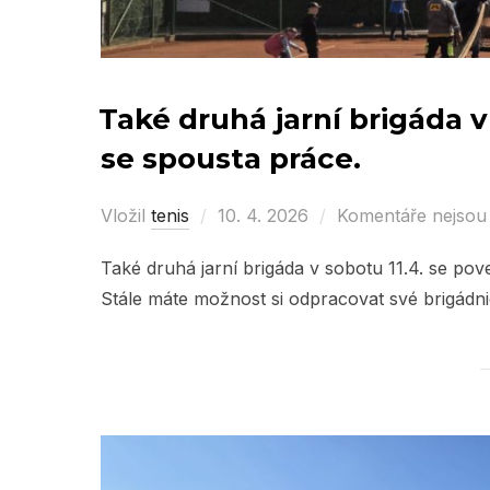
Také druhá jarní brigáda v
se spousta práce.
Vložil
tenis
Posted
10. 4. 2026
Komentáře nejsou
on
Také druhá jarní brigáda v sobotu 11.4. se po
Stále máte možnost si odpracovat své brigádn