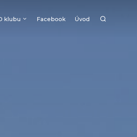
Search
O klubu
Facebook
Úvod
for: