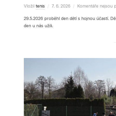
Vložil
tenis
Posted
7. 6. 2026
Komentáře nejsou 
on
29.5.2026 proběhl den dětí s hojnou účastí. Děk
den u nás užili.