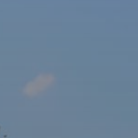
sový Klub Z
AKTUALITY ZDE