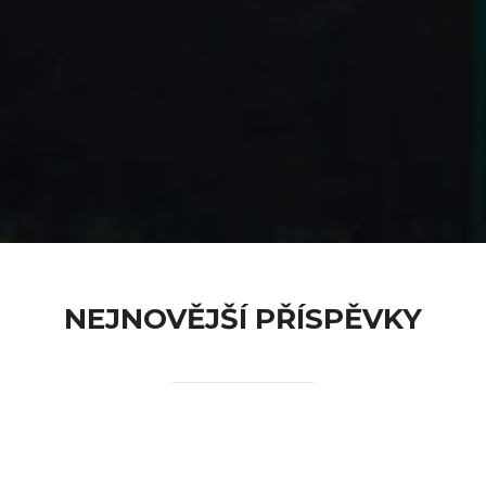
content
NEJNOVĚJŠÍ PŘÍSPĚVKY