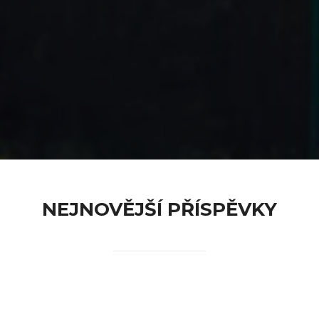
content
NEJNOVĚJŠÍ PŘÍSPĚVKY