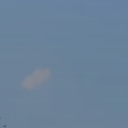
sový Klub Z
AKTUALITY ZDE