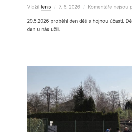
Vložil
tenis
Posted
7. 6. 2026
Komentáře nejsou 
on
29.5.2026 proběhl den dětí s hojnou účastí. Děk
den u nás užili.