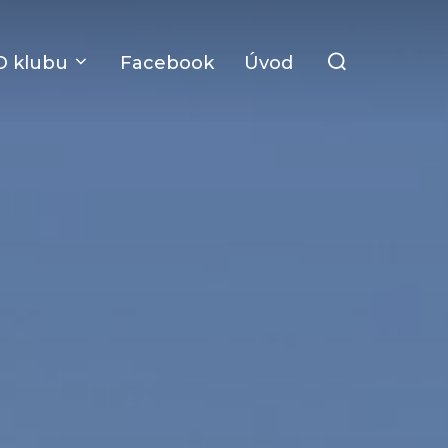
Search
O klubu
Facebook
Úvod
for: