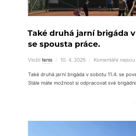
Také druhá jarní brigáda v
se spousta práce.
Vložil
tenis
Posted
10. 4. 2026
Komentáře nejsou
on
Také druhá jarní brigáda v sobotu 11.4. se po
Stále máte možnost si odpracovat své brigádn