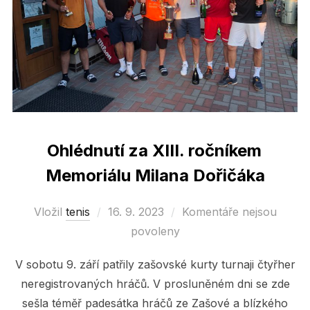
Ohlédnutí za XIII. ročníkem
Memoriálu Milana Dořičáka
Vložil
tenis
Posted
16. 9. 2023
Komentáře nejsou
on
povoleny
V sobotu 9. září patřily zašovské kurty turnaji čtyřher
neregistrovaných hráčů. V prosluněném dni se zde
sešla téměř padesátka hráčů ze Zašové a blízkého