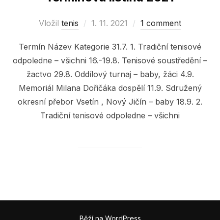
Vložil
tenis
Posted
1. 11. 2021
1 comment
on
Termín Název Kategorie 31.7. 1. Tradiční tenisové
odpoledne – všichni 16.-19.8. Tenisové soustředění –
žactvo 29.8. Oddílový turnaj – baby, žáci 4.9.
Memoriál Milana Dořičáka dospělí 11.9. Sdružený
okresní přebor Vsetín , Nový Jičín – baby 18.9. 2.
Tradiční tenisové odpoledne – všichni
Běží na WordPress