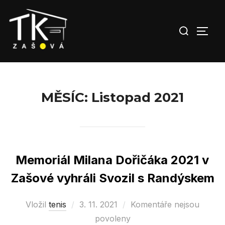
Skip
to
Search
TOGG
content
for:
MĚSÍC:
Listopad 2021
Memoriál Milana Dořičáka 2021 v
Zašové vyhráli Svozil s Randýskem
Vložil
tenis
Posted
3. 11. 2021
Komentáře nejsou
on
povoleny