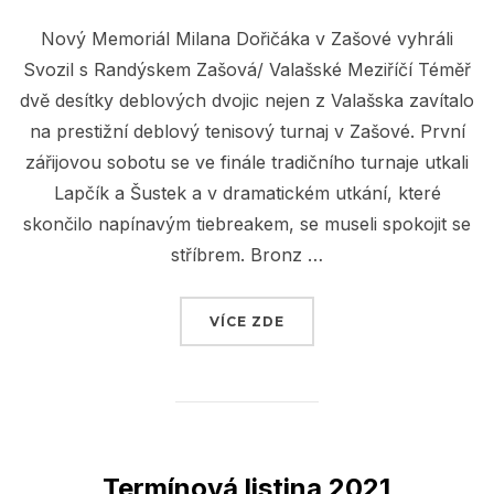
Nový Memoriál Milana Dořičáka v Zašové vyhráli
Svozil s Randýskem Zašová/ Valašské Meziříčí Téměř
dvě desítky deblových dvojic nejen z Valašska zavítalo
na prestižní deblový tenisový turnaj v Zašové. První
zářijovou sobotu se ve finále tradičního turnaje utkali
Lapčík a Šustek a v dramatickém utkání, které
skončilo napínavým tiebreakem, se museli spokojit se
stříbrem. Bronz …
VÍCE ZDE
„MEMORIÁL MILANA DOŘI
Termínová listina 2021