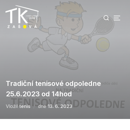
Skip
to
Search
TOGG
content
for:
Tradiční tenisové odpoledne
25.6.2023 od 14hod
Vložil
tenis
dne
Posted
13. 6. 2023
on