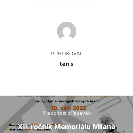
POST AUTHOR
PUBLIKOVAL
tenis
Navigace
Předchozí příspevěk
Předchozí
pro
příspevěk
XII. ročník Memoriálu Milana