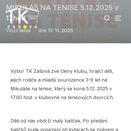
Skip
MIKULÁŠ NA TENISE 5.12.2025 v
to
Search
17hod
TOGG
content
for:
Vložil
tenis
dne
Posted
17. 11. 2025
on
Výbor TK Zašová zve členy klubu, hrající děti,
jejich rodiče a mladší sourozence 3-9 let na
Mikuláše na tenise, který se koná 5.12. 2025 v
17.00 hod. v klubovně na tenisových dvorcích.
Děti od nás obdrží malý balíček. Po předání
balíčků bude posezení při kytarách se zpěvem a